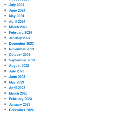
July 2024
June 2024
May 2024
April 2024
March 2024
February 2024
January 2024
December 2023
November 2023
October 2023
September 2023
August 2023
July 2023
June 2023
May 2023
April 2023
March 2023
February 2023
January 2023
December 2022