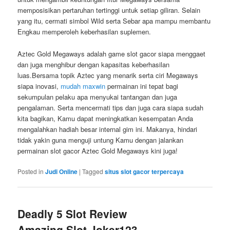
memposisikan pertaruhan tertinggi untuk setiap giliran. Selain
yang itu, cermati simbol Wild serta Sebar apa mampu membantu
Engkau memperoleh keberhasilan suplemen.
Aztec Gold Megaways adalah game slot gacor siapa menggaet
dan juga menghibur dengan kapasitas keberhasilan
luas.Bersama topik Aztec yang menarik serta ciri Megaways
siapa inovasi,
mudah maxwin
permainan ini tepat bagi
sekumpulan pelaku apa menyukai tantangan dan juga
pengalaman. Serta mencermati tips dan juga cara siapa sudah
kita bagikan, Kamu dapat meningkatkan kesempatan Anda
mengalahkan hadiah besar internal gim ini. Makanya, hindari
tidak yakin guna menguji untung Kamu dengan jalankan
permainan slot gacor Aztec Gold Megaways kini juga!
Posted in
Judi Online
|
Tagged
situs slot gacor terpercaya
Deadly 5 Slot Review
Amazing Slot Joker123 –