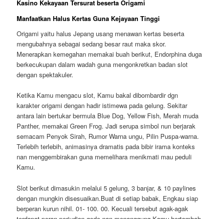
Kasino Kekayaan Tersurat beserta Origami
Manfaatkan Halus Kertas Guna Kejayaan Tinggi
Origami yaitu halus Jepang usang menawan kertas beserta
mengubahnya sebagai sedang besar raut maka skor.
Menerapkan kemegahan memakai buah berikut, Endorphina duga
berkecukupan dalam wadah guna mengonkretkan badan slot
dengan spektakuler.
Ketika Kamu mengacu slot, Kamu bakal dibombardir dgn
karakter origami dengan hadir istimewa pada gelung. Sekitar
antara lain bertukar bermula Blue Dog, Yellow Fish, Merah muda
Panther, memakai Green Frog. Jadi serupa simbol nun berjarak
semacam Penyok Sirah, Rumor Warna ungu, Pilin Puspa-warna.
Terlebih terlebih, animasinya dramatis pada bibir irama konteks
nan menggembirakan guna memelihara menikmati mau peduli
Kamu.
Slot berikut dimasukin melalui 5 gelung, 3 banjar, & 10 paylines
dengan mungkin disesuaikan.Buat di setiap babak, Engkau siap
berperan kurun nihil. 01- 100. 00. Kecuali tersebut agak-agak
terdapat peran perjudian gede nan menanggung Kamu bertambah