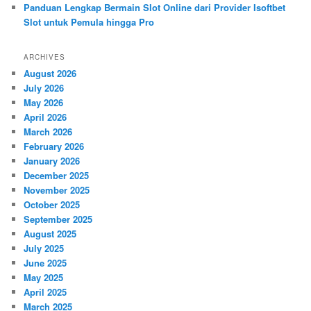
Panduan Lengkap Bermain Slot Online dari Provider Isoftbet
Slot untuk Pemula hingga Pro
ARCHIVES
August 2026
July 2026
May 2026
April 2026
March 2026
February 2026
January 2026
December 2025
November 2025
October 2025
September 2025
August 2025
July 2025
June 2025
May 2025
April 2025
March 2025