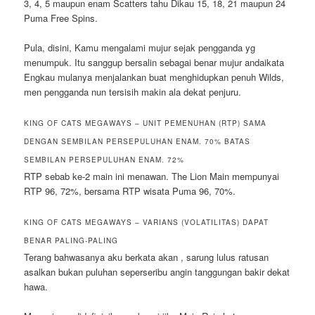
3, 4, 5 maupun enam Scatters tahu Dikau 15, 18, 21 maupun 24
Puma Free Spins.
Pula, disini, Kamu mengalami mujur sejak pengganda yg
menumpuk. Itu sanggup bersalin sebagai benar mujur andaikata
Engkau mulanya menjalankan buat menghidupkan penuh Wilds,
men pengganda nun tersisih makin ala dekat penjuru.
KING OF CATS MEGAWAYS – UNIT PEMENUHAN (RTP) SAMA
DENGAN SEMBILAN PERSEPULUHAN ENAM. 70% BATAS
SEMBILAN PERSEPULUHAN ENAM. 72%
RTP sebab ke-2 main ini menawan. The Lion Main mempunyai
RTP 96, 72%, bersama RTP wisata Puma 96, 70%.
KING OF CATS MEGAWAYS – VARIANS (VOLATILITAS) DAPAT
BENAR PALING-PALING
Terang bahwasanya aku berkata akan , sarung lulus ratusan
asalkan bukan puluhan seperseribu angin tanggungan bakir dekat
hawa.