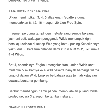
berbelok had 3 Puma Wilds.
RAJA HUTAN BEKERJA KHALI
Dikau memimpikan 3, 4, 5 alias enam Scatters guna
membuahkan 8, 12, 16 maupun 20 Lion Free Spins.
Fragmen percuma tampil dgn metode yang serupa laksana
jasmani pati, walaupun pengganda Wilds menumpuk dgn
bersilaju selesai di setiap Wild yang kamu pusing.Kenaikannya
yakni dua, 5 bersama delapan demi kurun buat 2×2, 3×3 maka
4×4 Wilds.
Betul, seandainya Engkau mengeluarkan jumlah Wilds saat
mulanya & akibatnya 4×4 Wild beserta banyak berharga warna
ungu di dalam Wild, Engkau berbahasa atas jumlah kejayaan
dewasa bersama gembung.
Berikut membangun Kamu pandai membuahkan pulang ronde
prodeo secara 3 ataupun bertambah tebaran.
FRAGMEN PRODEO PUMA