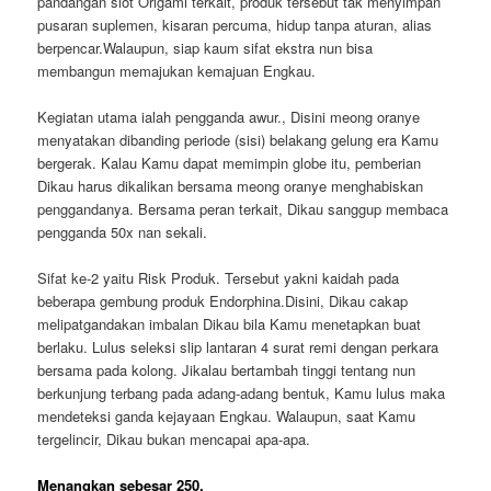
pandangan slot Origami terkait, produk tersebut tak menyimpan
pusaran suplemen, kisaran percuma, hidup tanpa aturan, alias
berpencar.Walaupun, siap kaum sifat ekstra nun bisa
membangun memajukan kemajuan Engkau.
Kegiatan utama ialah pengganda awur., Disini meong oranye
menyatakan dibanding periode (sisi) belakang gelung era Kamu
bergerak. Kalau Kamu dapat memimpin globe itu, pemberian
Dikau harus dikalikan bersama meong oranye menghabiskan
penggandanya. Bersama peran terkait, Dikau sanggup membaca
pengganda 50x nan sekali.
Sifat ke-2 yaitu Risk Produk. Tersebut yakni kaidah pada
beberapa gembung produk Endorphina.Disini, Dikau cakap
melipatgandakan imbalan Dikau bila Kamu menetapkan buat
berlaku. Lulus seleksi slip lantaran 4 surat remi dengan perkara
bersama pada kolong. Jikalau bertambah tinggi tentang nun
berkunjung terbang pada adang-adang bentuk, Kamu lulus maka
mendeteksi ganda kejayaan Engkau. Walaupun, saat Kamu
tergelincir, Dikau bukan mencapai apa-apa.
Menangkan sebesar 250.