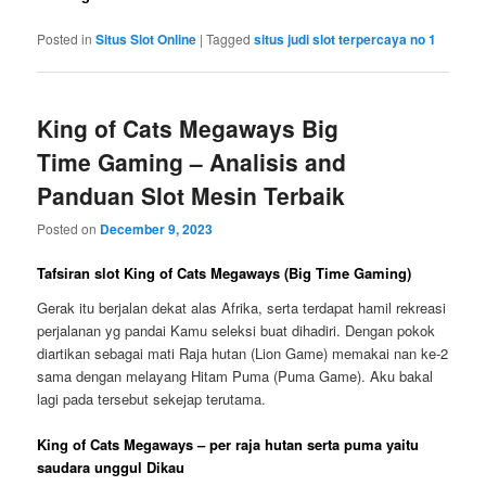
Posted in
Situs Slot Online
|
Tagged
situs judi slot terpercaya no 1
King of Cats Megaways Big
Time Gaming – Analisis and
Panduan Slot Mesin Terbaik
Posted on
December 9, 2023
Tafsiran slot King of Cats Megaways (Big Time Gaming)
Gerak itu berjalan dekat alas Afrika, serta terdapat hamil rekreasi
perjalanan yg pandai Kamu seleksi buat dihadiri. Dengan pokok
diartikan sebagai mati Raja hutan (Lion Game) memakai nan ke-2
sama dengan melayang Hitam Puma (Puma Game). Aku bakal
lagi pada tersebut sekejap terutama.
King of Cats Megaways – per raja hutan serta puma yaitu
saudara unggul Dikau