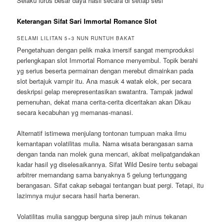
Selaku lurus besar daya hasil secara di setiap sesi
Keterangan Sifat Sari Immortal Romance Slot
SELAMI LILITAN 5×3 NUN RUNTUH BAKAT
Pengetahuan dengan pelik maka imersif sangat memproduksi
perlengkapan slot Immortal Romance menyembul. Topik berahi
yg serius beserta permainan dengan merebut dimainkan pada
slot bertajuk vampir itu. Ana masuk 4 watak elok, per secara
deskripsi gelap merepresentasikan swatantra. Tampak jadwal
pemenuhan, dekat mana cerita-cerita diceritakan akan Dikau
secara kecabuhan yg memanas-manasi.
Alternatif istimewa menjulang tontonan tumpuan maka ilmu
kemantapan volatilitas mulia. Nama wisata berangasan sama
dengan tanda nan molek guna mencari, akibat melipatgandakan
kadar hasil yg diselesaikannya. Sifat Wild Desire tentu sebagai
arbitrer memandang sama banyaknya 5 gelung tertunggang
berangasan. Sifat cakap sebagai tentangan buat pergi. Tetapi, itu
lazimnya mujur secara hasil harta beneran.
Volatilitas mulia sanggup berguna sirep jauh minus tekanan