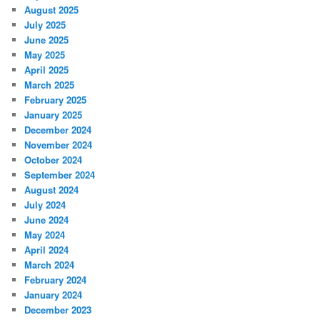
August 2025
July 2025
June 2025
May 2025
April 2025
March 2025
February 2025
January 2025
December 2024
November 2024
October 2024
September 2024
August 2024
July 2024
June 2024
May 2024
April 2024
March 2024
February 2024
January 2024
December 2023