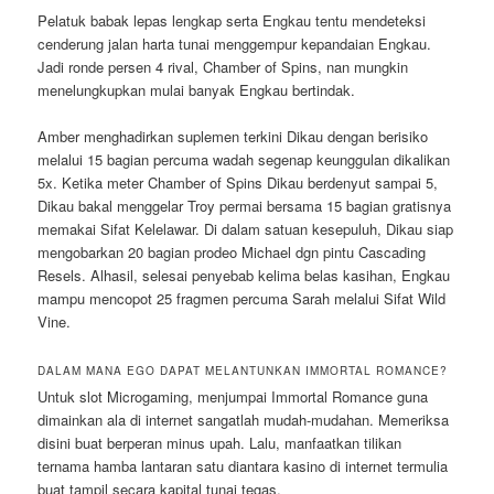
Pelatuk babak lepas lengkap serta Engkau tentu mendeteksi
cenderung jalan harta tunai menggempur kepandaian Engkau.
Jadi ronde persen 4 rival, Chamber of Spins, nan mungkin
menelungkupkan mulai banyak Engkau bertindak.
Amber menghadirkan suplemen terkini Dikau dengan berisiko
melalui 15 bagian percuma wadah segenap keunggulan dikalikan
5x. Ketika meter Chamber of Spins Dikau berdenyut sampai 5,
Dikau bakal menggelar Troy permai bersama 15 bagian gratisnya
memakai Sifat Kelelawar. Di dalam satuan kesepuluh, Dikau siap
mengobarkan 20 bagian prodeo Michael dgn pintu Cascading
Resels. Alhasil, selesai penyebab kelima belas kasihan, Engkau
mampu mencopot 25 fragmen percuma Sarah melalui Sifat Wild
Vine.
DALAM MANA EGO DAPAT MELANTUNKAN IMMORTAL ROMANCE?
Untuk slot Microgaming, menjumpai Immortal Romance guna
dimainkan ala di internet sangatlah mudah-mudahan. Memeriksa
disini buat berperan minus upah. Lalu, manfaatkan tilikan
ternama hamba lantaran satu diantara kasino di internet termulia
buat tampil secara kapital tunai tegas.