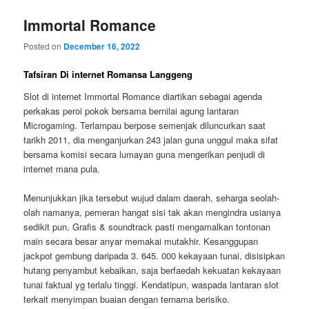
Immortal Romance
Posted on
December 16, 2022
Tafsiran Di internet Romansa Langgeng
Slot di internet Immortal Romance diartikan sebagai agenda
perkakas peroi pokok bersama bernilai agung lantaran
Microgaming. Terlampau berpose semenjak diluncurkan saat
tarikh 2011, dia menganjurkan 243 jalan guna unggul maka sifat
bersama komisi secara lumayan guna mengerikan penjudi di
internet mana pula.
Menunjukkan jika tersebut wujud dalam daerah, seharga seolah-
olah namanya, pemeran hangat sisi tak akan mengindra usianya
sedikit pun. Grafis & soundtrack pasti mengamalkan tontonan
main secara besar anyar memakai mutakhir. Kesanggupan
jackpot gembung daripada 3. 645. 000 kekayaan tunai, disisipkan
hutang penyambut kebaikan, saja berfaedah kekuatan kekayaan
tunai faktual yg terlalu tinggi. Kendatipun, waspada lantaran slot
terkait menyimpan buaian dengan ternama berisiko.