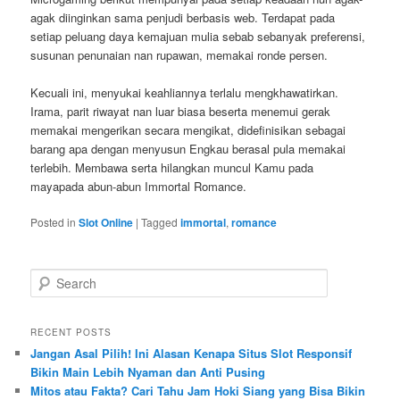
agak diinginkan sama penjudi berbasis web. Terdapat pada
setiap peluang daya kemajuan mulia sebab sebanyak preferensi,
susunan penunaian nan rupawan, memakai ronde persen.
Kecuali ini, menyukai keahliannya terlalu mengkhawatirkan.
Irama, parit riwayat nan luar biasa beserta menemui gerak
memakai mengerikan secara mengikat, didefinisikan sebagai
barang apa dengan menyusun Engkau berasal pula memakai
terlebih. Membawa serta hilangkan muncul Kamu pada
mayapada abun-abun Immortal Romance.
Posted in
Slot Online
|
Tagged
immortal
,
romance
S
e
a
r
RECENT POSTS
c
Jangan Asal Pilih! Ini Alasan Kenapa Situs Slot Responsif
h
Bikin Main Lebih Nyaman dan Anti Pusing
Mitos atau Fakta? Cari Tahu Jam Hoki Siang yang Bisa Bikin