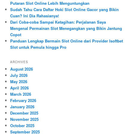
Putaran Slot Online Lebih Menguntungkan
Sudah Tahu Cara Daftar Hoki Slot Online Gacor yang Bikin
Cuan? Ini Dia Rahasianya!
Dari Coba-coba Sampai Ketagihan: Perjalanan Saya
Mengenal Permainan Slot Menegangkan yang Bikin Jantung
Copot
Panduan Lengkap Bermain Slot Online dari Provider Isoftbet
Slot untuk Pemula hingga Pro
ARCHIVES
August 2026
July 2026
May 2026
April 2026
March 2026
February 2026
January 2026
December 2025
November 2025
October 2025
September 2025