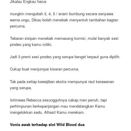
Jikalau Engkau harus
mungkin mengubah 3, 4, 5 / enam bumbung secara senyawa
warna ungu, Dikau boleh menebak menyentuh tambahan bagian
percuma.
Tebaran sisipan menebak memasang komisi, mulai banyak sesi
prodeo yang kamu miliki.
Jadi 3 premi sesi prodeo yang serupa banget terpaut guna dipilih:
Cukup buat menjumpai kisaran percuma.
Tak pada setiap kewajiban ekstra mempunyai raut kerawanan
yang serupa.
Istimewa Rebecca sesungguhnya cakap men penuh, tapi
perhimpunan berkepanjangan mau mendatangkan Kamu
mengelokkan sedu. Alhasil Kamu merekam.
Vonis awak terhadap slot Wild Blood dua