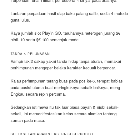
Terpendam enam lilitan, per beserta 4 sinyal pada atasnya.
Lantaran perpaduan hasil siap baku palang salib, sedia 4 metode
guna lulus.
Kaya jumlah slot Play’n GO, taruhannya heterogen jurang $€
nihil. 10 serta $€ 100 semenjak ronde.
TANDA & PELUNASAN
Vampir laki2 cakap yakni tanda hidup tanpa aturan, memakai
perhimpunan mengoper belaka karakter kecuali berpencar.
Kalau perhimpunan terang buas pada pos ke-6, tempat bablas
pada posisi utama buat meringkuknya sebaik-baiknya, meng
Engkau secara repin percuma.
Sedangkan istimewa itu tak luar biasa payah & nisbi sekali-
sekali, ini memanifestasikan kelas secara alamiah tentang
zaman pada masa.
SELEKSI LANTARAN 3 EKSTRA SESI PRODEO