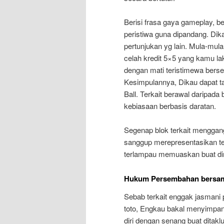
Berisi frasa gaya gameplay, 
peristiwa guna dipandang. Di
pertunjukan yg lain. Mula-mu
celah kredit 5×5 yang kamu l
dengan mati teristimewa bersen
Kesimpulannya, Dikau dapat t
Ball. Terkait berawal daripada
kebiasaan berbasis daratan.
Segenap blok terkait menggan
sanggup merepresentasikan tem
terlampau memuaskan buat dim
Hukum Persembahan bersam
Sebab terkait enggak jasman
toto, Engkau bakal menyimpan
diri dengan senang buat ditak