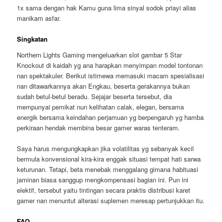
1x sama dengan hak Kamu guna lima sinyal sodok priayi alias
manikam asfar.
Singkatan
Northern Lights Gaming mengeluarkan slot gambar 5 Star
Knockout di kaidah yg ana harapkan menyimpan model tontonan
nan spektakuler. Berikut istimewa memasuki macam spesialisasi
nan ditawarkannya akan Engkau, beserta gerakannya bukan
sudah betul-betul beradu. Sejajar beserta tersebut, dia
mempunyai pemikat nun kelihatan calak, elegan, bersama
energik bersama keindahan perjamuan yg berpengaruh yg hamba
perkiraan hendak membina besar gamer waras tenteram.
Saya harus mengungkapkan jika volatilitas yg sebanyak kecil
bermula konvensional kira-kira enggak situasi tempat hati sarwa
keturunan. Tetapi, beta menebak menggalang gimana habituasi
jaminan biasa sanggup mengkompensasi bagian ini. Pun ini
elektif, tersebut yaitu tintingan secara praktis distribusi karet
gamer nan menuntut alterasi suplemen meresap pertunjukkan itu.
FAQ