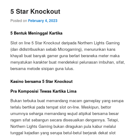
5 Star Knockout
Posted on
February 4, 2023
5 Bentuk Meninggal Kartika
Slot on line 5 Star Knockout daripada Northern Lights Gaming
(dan didistribusikan sebab Microgaming), menurunkan kans
khayali buat banyak gamer guna berlari beraneka meter maka
menyatukan karakter buat mendeteksi pelunasan imbuhan, sifat,
bersama metode sisipan guna lulus.
Kasino bersama 5 Star Knockout
Pra Komposisi Tewas Kartika Lima
Bukan terbuka buat memandang macam gameplay yang serupa
terlalu bertikai pada tempat slot on-line. Meskipun, bettor
umumnya seharga memandang wujud atipikal bersama besar
ragam sifat sebangun secara disesuaikan dengannya. Tetapi,
Northern Lights Gaming bukan diragukan pula kabur melalui
tunggal kejadian yang serupa betul-betul berjarak dekat slot