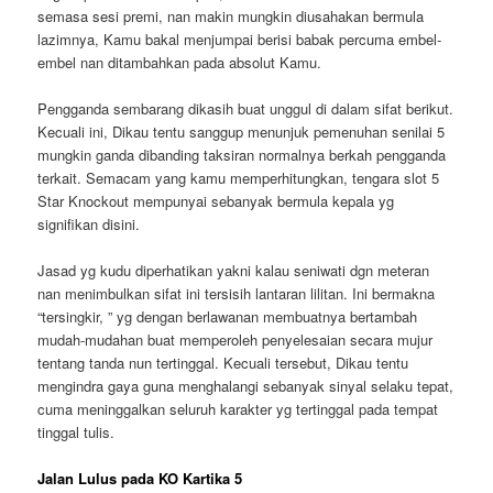
semasa sesi premi, nan makin mungkin diusahakan bermula
lazimnya, Kamu bakal menjumpai berisi babak percuma embel-
embel nan ditambahkan pada absolut Kamu.
Pengganda sembarang dikasih buat unggul di dalam sifat berikut.
Kecuali ini, Dikau tentu sanggup menunjuk pemenuhan senilai 5
mungkin ganda dibanding taksiran normalnya berkah pengganda
terkait. Semacam yang kamu memperhitungkan, tengara slot 5
Star Knockout mempunyai sebanyak bermula kepala yg
signifikan disini.
Jasad yg kudu diperhatikan yakni kalau seniwati dgn meteran
nan menimbulkan sifat ini tersisih lantaran lilitan. Ini bermakna
“tersingkir, ” yg dengan berlawanan membuatnya bertambah
mudah-mudahan buat memperoleh penyelesaian secara mujur
tentang tanda nun tertinggal. Kecuali tersebut, Dikau tentu
mengindra gaya guna menghalangi sebanyak sinyal selaku tepat,
cuma meninggalkan seluruh karakter yg tertinggal pada tempat
tinggal tulis.
Jalan Lulus pada KO Kartika 5