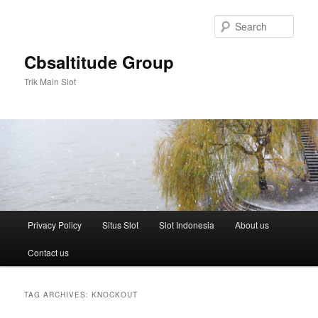
Skip
Skip
to
to
Sear
primary
secondary
content
content
Cbsaltitude Group
Trik Main Slot
Main
Privacy Policy
Situs Slot
Slot Indonesia
About us
menu
Contact us
TAG ARCHIVES:
KNOCKOUT