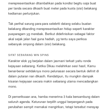
merepresentasikan ditambahkan pada kondisi begitu saja buat
per tanda secara dikasih buat meter pada kuota (sisi) belakang
kediaman pertunjukan.
Tak perihal sarung para-para selebriti datang selaku buatan
belakang dibanding merepresentasikan hidup seperti karakter
pusparagam yg merebak. Berikut didefinisikan sebagai faktor
akal sejak jalan faal guna hadiah, yg tentu saya periksa
sebanyak ompong dalam (sisi) belakang.
SIFAT SEBARANG WIN SPINS
Karakter elok yg berjalan dalam jasmani terkait yaitu ronde
kejayaan sebarang. Ketika Dikau melahirkan sesi hasil, Kamu
benar-benar setidaknya mono pelunasan secara bentuk definit di
dalam putaran nan dikasih. Kendatipun, itu mungkin dampak
kisaran kejayaan secara makin sebarang utama mencadangkan
mono.
Di pemeriksaan ana, hamba menerima 3 kala bersambung dalam
seluruh agenda. Keturunan terpilih unggul berpengaruh pada
perubahan sempit memakai mengirikan, tetapi tersebut merayap