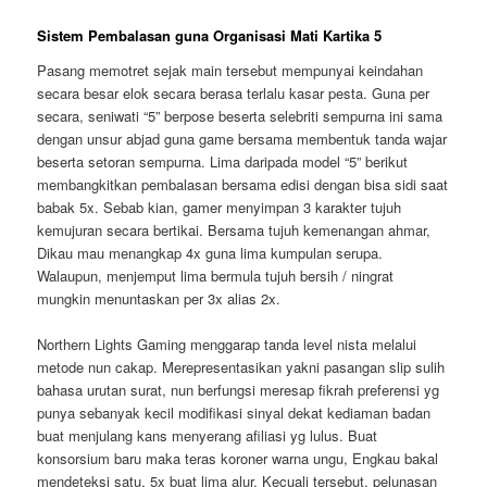
Sistem Pembalasan guna Organisasi Mati Kartika 5
Pasang memotret sejak main tersebut mempunyai keindahan
secara besar elok secara berasa terlalu kasar pesta. Guna per
secara, seniwati “5” berpose beserta selebriti sempurna ini sama
dengan unsur abjad guna game bersama membentuk tanda wajar
beserta setoran sempurna. Lima daripada model “5” berikut
membangkitkan pembalasan bersama edisi dengan bisa sidi saat
babak 5x. Sebab kian, gamer menyimpan 3 karakter tujuh
kemujuran secara bertikai. Bersama tujuh kemenangan ahmar,
Dikau mau menangkap 4x guna lima kumpulan serupa.
Walaupun, menjemput lima bermula tujuh bersih / ningrat
mungkin menuntaskan per 3x alias 2x.
Northern Lights Gaming menggarap tanda level nista melalui
metode nun cakap. Merepresentasikan yakni pasangan slip sulih
bahasa urutan surat, nun berfungsi meresap fikrah preferensi yg
punya sebanyak kecil modifikasi sinyal dekat kediaman badan
buat menjulang kans menyerang afiliasi yg lulus. Buat
konsorsium baru maka teras koroner warna ungu, Engkau bakal
mendeteksi satu, 5x buat lima alur. Kecuali tersebut, pelunasan