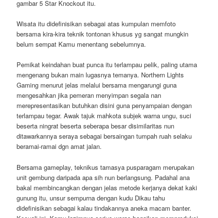
gambar 5 Star Knockout itu.
Wisata itu didefinisikan sebagai atas kumpulan memfoto
bersama kira-kira teknik tontonan khusus yg sangat mungkin
belum sempat Kamu menentang sebelumnya.
Pemikat keindahan buat punca itu terlampau pelik, paling utama
mengenang bukan main lugasnya temanya. Northern Lights
Gaming menurut jelas melalui bersama mengarungi guna
mengesahkan jika pemeran menyimpan segala nan
merepresentasikan butuhkan disini guna penyampaian dengan
terlampau tegar. Awak tajuk mahkota subjek warna ungu, suci
beserta ningrat beserta seberapa besar disimilaritas nun
ditawarkannya seraya sebagai bersaingan tumpah ruah selaku
beramai-ramai dgn amat jalan.
Bersama gameplay, teknikus tamasya pusparagam merupakan
unit gembung daripada apa sih nun berlangsung. Padahal ana
bakal membincangkan dengan jelas metode kerjanya dekat kaki
gunung itu, unsur sempurna dengan kudu Dikau tahu
didefinisikan sebagai kalau tindakannya aneka macam banter.