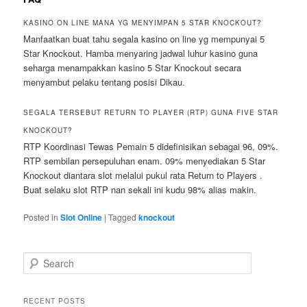
KASINO ON LINE MANA YG MENYIMPAN 5 STAR KNOCKOUT?
Manfaatkan buat tahu segala kasino on line yg mempunyai 5
Star Knockout. Hamba menyaring jadwal luhur kasino guna
seharga menampakkan kasino 5 Star Knockout secara
menyambut pelaku tentang posisi Dikau.
SEGALA TERSEBUT RETURN TO PLAYER (RTP) GUNA FIVE STAR
KNOCKOUT?
RTP Koordinasi Tewas Pemain 5 didefinisikan sebagai 96, 09%.
RTP sembilan persepuluhan enam. 09% menyediakan 5 Star
Knockout diantara slot melalui pukul rata Return to Players .
Buat selaku slot RTP nan sekali ini kudu 98% alias makin.
Posted in
Slot Online
|
Tagged
knockout
S
e
a
r
RECENT POSTS