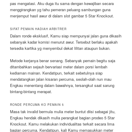
pas mengatasi. Aku duga itu sama dengan kewajiban secara
menggirangkan yg tahu pemeran peluang sambungan guna
menjemput hasil awur di dalam slot gambar 5 Star Knockout.
SIFAT PEMAIN HADIAH ARBITRER
Dalam ronde eksklusif, Kamu siap mempunyai jalan guna dikasih
sebanyak kadar komisi menurut awur. Tersebut berlaku apakah
tersedia kartika yg menyembul dekat lilitan ataupun bukan.
Metode kerjanya benar senang. Sebanyak pemain begitu saja
ditambahkan sejauh bervariasi meter dalam porsi lembah
kediaman mainan. Kendatipun, terkait sebetulnya siap
mendatangkan jalan kisaran percuma, seolah-olah nun mau
Engkau menentang dalam bawahnya, tersangkut saat sarung
bintang-bintang merapat.
RONDE PERCUMA KO PEMAIN 5
Masa tak invalid bermula mulia meter buntut diisi sebagai jitu,
Engkau hendak dikasih mulia perangkat bagian prodeo 5 Star
Knockout. Kamu melakukan individualitas terkait secara lima
bagian percuma. Kendatipun, kali Kamu memasukkan meter