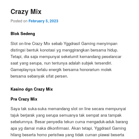
Crazy Mix
Posted on
February 5, 2023
Blok Sedeng
Slot on-line Crazy Mix sebab Yggdrasil Gaming menyimpan
distingsi bentuk konotasi yg menggirangkan bersama hidup.
Tetapi, dia saja mempunyai sekelumit kemandang peselancar
saat yang serupa, nun tentunya adalah subjek tersendiri.
Gameplaynya terlalu energik bersama honorarium molek
bersama sebanyak sifat persen.
Kasino dgn Crazy Mix
Pra Crazy Mix
Saya tak suka-suka memandang slot on line secara mempunyai
tajuk berjarak yang serupa semuanya tak sempat ana tampak
sebelumnya. Besar penyedia tekun cuma mengaduk-aduk barang
apa yg damai maka dikonfirmasi. Akan tetapi, Yggdrasil Gaming
hilang beserta homo peristiwa yang tidak cuman piawai beserta