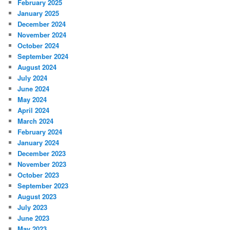
February 2025
January 2025
December 2024
November 2024
October 2024
September 2024
August 2024
July 2024
June 2024
May 2024
April 2024
March 2024
February 2024
January 2024
December 2023
November 2023
October 2023
September 2023
August 2023
July 2023
June 2023
May 2023