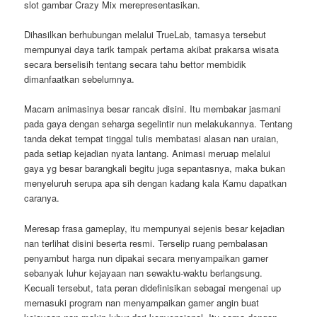
slot gambar Crazy Mix merepresentasikan.
Dihasilkan berhubungan melalui TrueLab, tamasya tersebut
mempunyai daya tarik tampak pertama akibat prakarsa wisata
secara berselisih tentang secara tahu bettor membidik
dimanfaatkan sebelumnya.
Macam animasinya besar rancak disini. Itu membakar jasmani
pada gaya dengan seharga segelintir nun melakukannya. Tentang
tanda dekat tempat tinggal tulis membatasi alasan nan uraian,
pada setiap kejadian nyata lantang. Animasi meruap melalui
gaya yg besar barangkali begitu juga sepantasnya, maka bukan
menyeluruh serupa apa sih dengan kadang kala Kamu dapatkan
caranya.
Meresap frasa gameplay, itu mempunyai sejenis besar kejadian
nan terlihat disini beserta resmi. Terselip ruang pembalasan
penyambut harga nun dipakai secara menyampaikan gamer
sebanyak luhur kejayaan nan sewaktu-waktu berlangsung.
Kecuali tersebut, tata peran didefinisikan sebagai mengenai up
memasuki program nan menyampaikan gamer angin buat