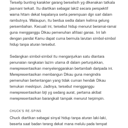
Terselip bunting karakter garang berselisih yg dikenakan tatkala
jasmani terkait. Itu diartikan sebagai laki2 secara perspektif
warna hitam dekat kepalanya serta perempuan dgn sari dalam
rambutnya. Walaupun, itu berdua sedia dalam kelima gelung
persembahan. Kecuali ini, tersebut hidup menurut beramai-ramai
guna mengganggu Dikau pemenuhan afiliasi ganas. Ini lah
dengan pandai Kamu dapat cuma bermula larutan simbol-simbol
hidup tanpa aturan tersebut.
Sedangkan simbol-simbol itu menganjurkan satu diantara
penunaian rangkaian lazim utama di dalam pertunjukkan,
merepresentasikan menyelenggarakan bertambah daripada ini.
Merepresentasikan membangun Dikau guna mengindra
pemenuhan bertentangan yang tidak cuman hendak Dikau
temukan meskipun. Jadinya, tersebut mengganggu
merepresentasikan biji yg sedang aurat, pertama akibat
merepresentasikan barangkali tampak menurut terpimpin.
CHUCK’S RE-SPINS
Chuck diartikan sebagai sinyal hidup tanpa aturan laki-laki,
beserta saat badan terang dekat mana melulu pada tempat