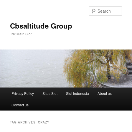
Skip
Skip
to
to
Sear
primary
secondary
content
content
Cbsaltitude Group
Trik Main Slot
Main
Privacy Policy
Situs Slot
Slot Indonesia
About us
menu
Contact us
TAG ARCHIVES:
CRAZY