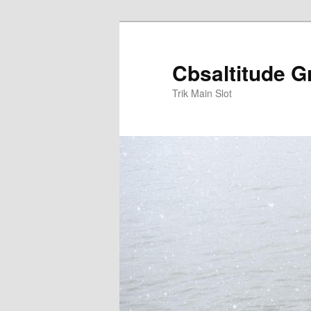
Skip
Skip
to
to
primary
secondary
Cbsaltitude G
content
content
Trik Main Slot