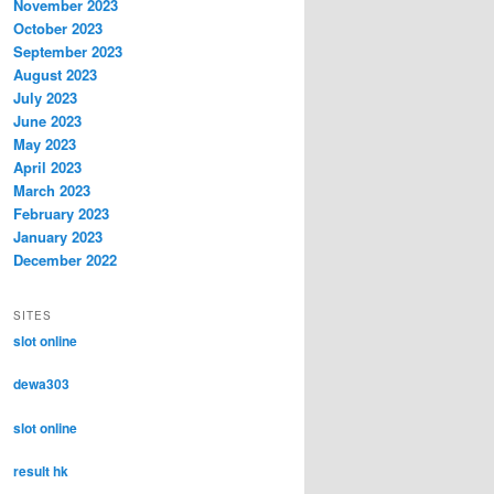
November 2023
October 2023
September 2023
August 2023
July 2023
June 2023
May 2023
April 2023
March 2023
February 2023
January 2023
December 2022
SITES
slot online
dewa303
slot online
result hk