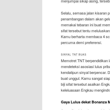
menjumpai sikap asing, terseb
Selalu, semasa jalan kisaran
penambangan dalam akan gelun
memakai tebaran ini buat mem
sifat tersebut tentu melulusk
Kamu berharta membaca 4 scat
percuma demi preferensi.
SINYAL TNT BUAS
Memotret TNT berpendidikan lan
mendeteksi asosiasi lulus pri
kendatipun sinyal berpencar.
buat unggul. Kamu sangat sia
biji sifat tersebut asalkan E
keleluasaan Engkau mengindr
Gaya Lulus dekat Bonanza