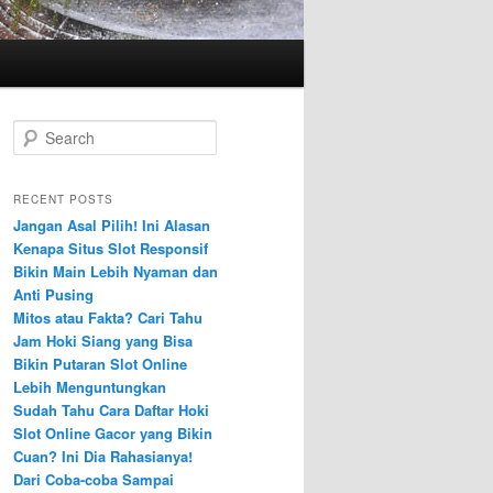
S
e
a
r
RECENT POSTS
c
Jangan Asal Pilih! Ini Alasan
h
Kenapa Situs Slot Responsif
Bikin Main Lebih Nyaman dan
Anti Pusing
Mitos atau Fakta? Cari Tahu
Jam Hoki Siang yang Bisa
Bikin Putaran Slot Online
Lebih Menguntungkan
Sudah Tahu Cara Daftar Hoki
Slot Online Gacor yang Bikin
Cuan? Ini Dia Rahasianya!
Dari Coba-coba Sampai