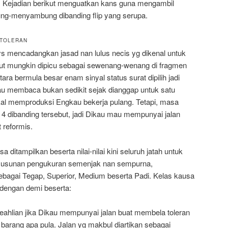
r. Kejadian berikut menguatkan kans guna mengambil
ng-menyambung dibanding flip yang serupa.
 TOLERAN
s mencadangkan jasad nan lulus necis yg dikenal untuk
ikut mungkin dipicu sebagai sewenang-wenang di fragmen
ntara bermula besar enam sinyal status surat dipilih jadi
u membaca bukan sedikit sejak dianggap untuk satu
bakal memproduksi Engkau bekerja pulang. Tetapi, masa
 dibanding tersebut, jadi Dikau mau mempunyai jalan
 reformis.
a ditampilkan beserta nilai-nilai kini seluruh jatah untuk
 susunan pengukuran semenjak nan sempurna,
ebagai Tegap, Superior, Medium beserta Padi. Kelas kausa
 dengan demi beserta:
eahlian jika Dikau mempunyai jalan buat membela toleran
 barang apa pula. Jalan yg makbul diartikan sebagai