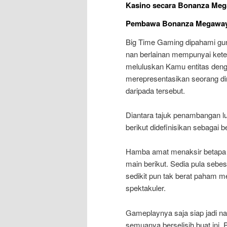
Kasino secara Bonanza Me
Pembawa Bonanza Megawa
Big Time Gaming dipahami gu
nan berlainan mempunyai ketent
meluluskan Kamu entitas deng
merepresentasikan seorang di
daripada tersebut.
Diantara tajuk penambangan lu
berikut didefinisikan sebagai 
Hamba amat menaksir betapa d
main berikut. Sedia pula sebe
sedikit pun tak berat paham m
spektakuler.
Gameplaynya saja siap jadi na
semuanya berselisih buat ini. P