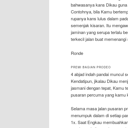
bahwasanya kans Dikau guna 
Contohnya, bila Kamu bertemp
rupanya kans lulus dalam pad
semenjak kisaran. Itu mengaw
jaminan yang serupa terlalu b
terkecil jalan buat memenangi 
Ronde
PREMI BAGIAN PRODEO
4 abjad indah pandai muncul 
Kendatipun, jikalau Dikau menj
jasmani dengan tepat, Kamu t
pusaran percuma yang kamu kab
Selama masa jalan pusaran p
menumpuk dalam di setiap pa
1x. Saat Engkau membuahkan a