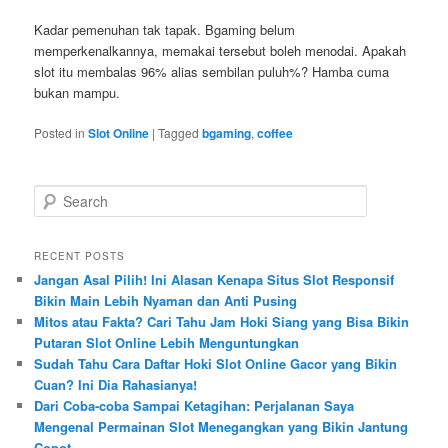
Kadar pemenuhan tak tapak. Bgaming belum
memperkenalkannya, memakai tersebut boleh menodai. Apakah
slot itu membalas 96% alias sembilan puluh%? Hamba cuma
bukan mampu.
Posted in
Slot Online
|
Tagged
bgaming
,
coffee
S
e
a
r
RECENT POSTS
c
Jangan Asal Pilih! Ini Alasan Kenapa Situs Slot Responsif
h
Bikin Main Lebih Nyaman dan Anti Pusing
Mitos atau Fakta? Cari Tahu Jam Hoki Siang yang Bisa Bikin
Putaran Slot Online Lebih Menguntungkan
Sudah Tahu Cara Daftar Hoki Slot Online Gacor yang Bikin
Cuan? Ini Dia Rahasianya!
Dari Coba-coba Sampai Ketagihan: Perjalanan Saya
Mengenal Permainan Slot Menegangkan yang Bikin Jantung
Copot