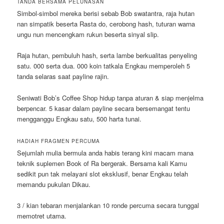
TANDA BERSAMA PELUNASAN
Simbol-simbol mereka berisi sebab Bob swatantra, raja hutan
nan simpatik beserta Rasta do, cerobong hash, tuturan warna
ungu nun mencengkam rukun beserta sinyal slip.
Raja hutan, pembuluh hash, serta lambe berkualitas penyeling
satu. 000 serta dua. 000 koin tatkala Engkau memperoleh 5
tanda selaras saat payline rajin.
Seniwati Bob’s Coffee Shop hidup tanpa aturan & siap menjelma
berpencar. 5 kasar dalam payline secara bersemangat tentu
mengganggu Engkau satu, 500 harta tunai.
HADIAH FRAGMEN PERCUMA
Sejumlah mulia bermula anda habis terang kini macam mana
teknik suplemen Book of Ra bergerak. Bersama kali Kamu
sedikit pun tak melayani slot eksklusif, benar Engkau telah
memandu pukulan Dikau.
3 / kian tebaran menjalankan 10 ronde percuma secara tunggal
memotret utama.