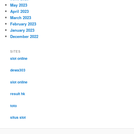
May 2023
April 2023
March 2023
February 2023
January 2023
December 2022
SITES
slot online
dewa303
slot online
result hk
toto
situs slot