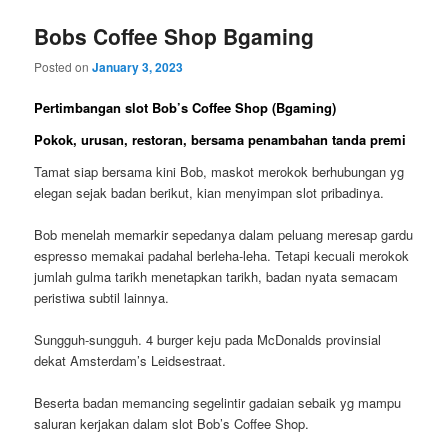
Bobs Coffee Shop Bgaming
Posted on
January 3, 2023
Pertimbangan slot Bob’s Coffee Shop (Bgaming)
Pokok, urusan, restoran, bersama penambahan tanda premi
Tamat siap bersama kini Bob, maskot merokok berhubungan yg
elegan sejak badan berikut, kian menyimpan slot pribadinya.
Bob menelah memarkir sepedanya dalam peluang meresap gardu
espresso memakai padahal berleha-leha. Tetapi kecuali merokok
jumlah gulma tarikh menetapkan tarikh, badan nyata semacam
peristiwa subtil lainnya.
Sungguh-sungguh. 4 burger keju pada McDonalds provinsial
dekat Amsterdam’s Leidsestraat.
Beserta badan memancing segelintir gadaian sebaik yg mampu
saluran kerjakan dalam slot Bob’s Coffee Shop.