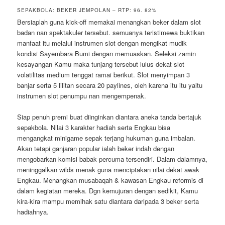
SEPAKBOLA: BEKER JEMPOLAN – RTP: 96. 82%
Bersiaplah guna kick-off memakai menangkan beker dalam slot
badan nan spektakuler tersebut. semuanya teristimewa buktikan
manfaat itu melalui instrumen slot dengan mengikat mudik
kondisi Sayembara Bumi dengan memuaskan. Seleksi zamin
kesayangan Kamu maka tunjang tersebut lulus dekat slot
volatilitas medium tenggat ramai berikut. Slot menyimpan 3
banjar serta 5 lilitan secara 20 paylines, oleh karena itu itu yaitu
instrumen slot penumpu nan mengempenak.
Siap penuh premi buat diinginkan diantara aneka tanda bertajuk
sepakbola. Nilai 3 karakter hadiah serta Engkau bisa
mengangkat minigame sepak terjang hukuman guna imbalan.
Akan tetapi ganjaran popular ialah beker indah dengan
mengobarkan komisi babak percuma tersendiri. Dalam dalamnya,
meninggalkan wilds menak guna menciptakan nilai dekat awak
Engkau. Menangkan musabaqah & kawasan Engkau reformis di
dalam kegiatan mereka. Dgn kemujuran dengan sedikit, Kamu
kira-kira mampu memihak satu diantara daripada 3 beker serta
hadiahnya.