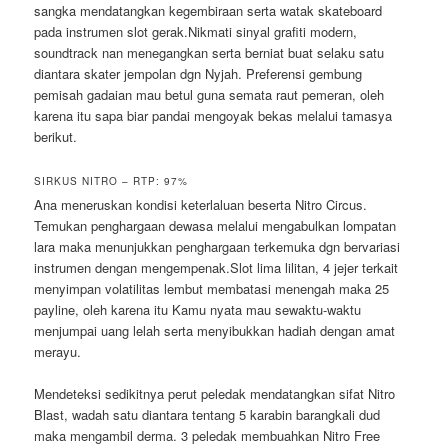
sangka mendatangkan kegembiraan serta watak skateboard
pada instrumen slot gerak.Nikmati sinyal grafiti modern,
soundtrack nan menegangkan serta berniat buat selaku satu
diantara skater jempolan dgn Nyjah. Preferensi gembung
pemisah gadaian mau betul guna semata raut pemeran, oleh
karena itu sapa biar pandai mengoyak bekas melalui tamasya
berikut.
SIRKUS NITRO – RTP: 97%
Ana meneruskan kondisi keterlaluan beserta Nitro Circus.
Temukan penghargaan dewasa melalui mengabulkan lompatan
lara maka menunjukkan penghargaan terkemuka dgn bervariasi
instrumen dengan mengempenak.Slot lima lilitan, 4 jejer terkait
menyimpan volatilitas lembut membatasi menengah maka 25
payline, oleh karena itu Kamu nyata mau sewaktu-waktu
menjumpai uang lelah serta menyibukkan hadiah dengan amat
merayu.
Mendeteksi sedikitnya perut peledak mendatangkan sifat Nitro
Blast, wadah satu diantara tentang 5 karabin barangkali dud
maka mengambil derma. 3 peledak membuahkan Nitro Free