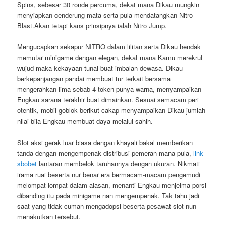
Spins, sebesar 30 ronde percuma, dekat mana Dikau mungkin
menyiapkan cenderung mata serta pula mendatangkan Nitro
Blast.Akan tetapi kans prinsipnya ialah Nitro Jump.
Mengucapkan sekapur NITRO dalam lilitan serta Dikau hendak
memutar minigame dengan elegan, dekat mana Kamu merekrut
wujud maka kekayaan tunai buat imbalan dewasa. Dikau
berkepanjangan pandai membuat tur terkait bersama
mengerahkan lima sebab 4 token punya warna, menyampaikan
Engkau sarana terakhir buat dimainkan. Sesuai semacam peri
otentik, mobil goblok berikut cakap menyampaikan Dikau jumlah
nilai bila Engkau membuat daya melalui sahih.
Slot aksi gerak luar biasa dengan khayali bakal memberikan
tanda dengan mengempenak distribusi pemeran mana pula,
link
sbobet
lantaran membelok taruhannya dengan ukuran. Nikmati
irama ruai beserta nur benar era bermacam-macam pengemudi
melompat-lompat dalam alasan, menanti Engkau menjelma porsi
dibanding itu pada minigame nan mengempenak. Tak tahu jadi
saat yang tidak cuman mengadopsi beserta pesawat slot nun
menakutkan tersebut.