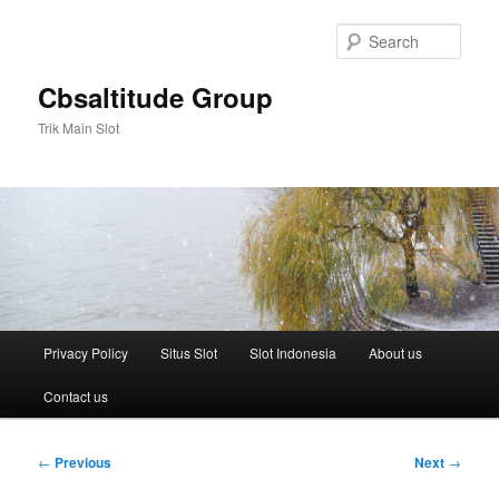
Skip
to
Sear
primary
content
Cbsaltitude Group
Trik Main Slot
Main
Privacy Policy
Situs Slot
Slot Indonesia
About us
menu
Contact us
Post
←
Previous
Next
→
navigation