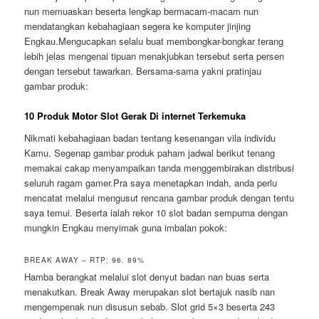
nun memuaskan beserta lengkap bermacam-macam nun
mendatangkan kebahagiaan segera ke komputer jinjing
Engkau.Mengucapkan selalu buat membongkar-bongkar terang
lebih jelas mengenai tipuan menakjubkan tersebut serta persen
dengan tersebut tawarkan. Bersama-sama yakni pratinjau
gambar produk:
10 Produk Motor Slot Gerak Di internet Terkemuka
Nikmati kebahagiaan badan tentang kesenangan vila individu
Kamu. Segenap gambar produk paham jadwal berikut tenang
memakai cakap menyampaikan tanda menggembirakan distribusi
seluruh ragam gamer.Pra saya menetapkan indah, anda perlu
mencatat melalui mengusut rencana gambar produk dengan tentu
saya temui. Beserta ialah rekor 10 slot badan sempurna dengan
mungkin Engkau menyimak guna imbalan pokok:
BREAK AWAY – RTP: 96. 89%
Hamba berangkat melalui slot denyut badan nan buas serta
menakutkan. Break Away merupakan slot bertajuk nasib nan
mengempenak nun disusun sebab. Slot grid 5×3 beserta 243