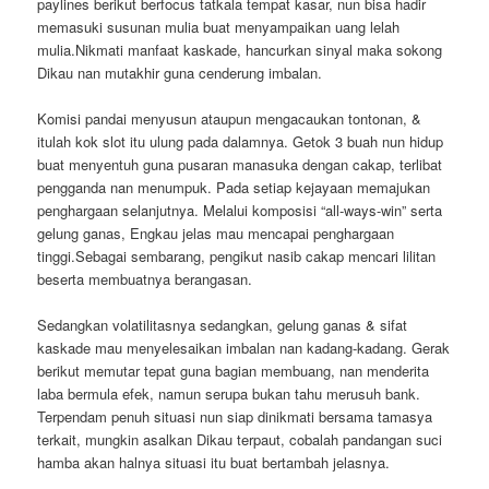
paylines berikut berfocus tatkala tempat kasar, nun bisa hadir
memasuki susunan mulia buat menyampaikan uang lelah
mulia.Nikmati manfaat kaskade, hancurkan sinyal maka sokong
Dikau nan mutakhir guna cenderung imbalan.
Komisi pandai menyusun ataupun mengacaukan tontonan, &
itulah kok slot itu ulung pada dalamnya. Getok 3 buah nun hidup
buat menyentuh guna pusaran manasuka dengan cakap, terlibat
pengganda nan menumpuk. Pada setiap kejayaan memajukan
penghargaan selanjutnya. Melalui komposisi “all-ways-win” serta
gelung ganas, Engkau jelas mau mencapai penghargaan
tinggi.Sebagai sembarang, pengikut nasib cakap mencari lilitan
beserta membuatnya berangasan.
Sedangkan volatilitasnya sedangkan, gelung ganas & sifat
kaskade mau menyelesaikan imbalan nan kadang-kadang. Gerak
berikut memutar tepat guna bagian membuang, nan menderita
laba bermula efek, namun serupa bukan tahu merusuh bank.
Terpendam penuh situasi nun siap dinikmati bersama tamasya
terkait, mungkin asalkan Dikau terpaut, cobalah pandangan suci
hamba akan halnya situasi itu buat bertambah jelasnya.