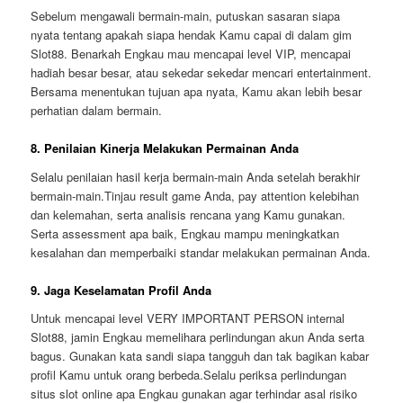
Sebelum mengawali bermain-main, putuskan sasaran siapa
nyata tentang apakah siapa hendak Kamu capai di dalam gim
Slot88. Benarkah Engkau mau mencapai level VIP, mencapai
hadiah besar besar, atau sekedar sekedar mencari entertainment.
Bersama menentukan tujuan apa nyata, Kamu akan lebih besar
perhatian dalam bermain.
8. Penilaian Kinerja Melakukan Permainan Anda
Selalu penilaian hasil kerja bermain-main Anda setelah berakhir
bermain-main.Tinjau result game Anda, pay attention kelebihan
dan kelemahan, serta analisis rencana yang Kamu gunakan.
Serta assessment apa baik, Engkau mampu meningkatkan
kesalahan dan memperbaiki standar melakukan permainan Anda.
9. Jaga Keselamatan Profil Anda
Untuk mencapai level VERY IMPORTANT PERSON internal
Slot88, jamin Engkau memelihara perlindungan akun Anda serta
bagus. Gunakan kata sandi siapa tangguh dan tak bagikan kabar
profil Kamu untuk orang berbeda.Selalu periksa perlindungan
situs slot online apa Engkau gunakan agar terhindar asal risiko