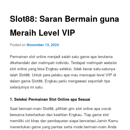
Slot88: Saran Bermain guna
Meraih Level VIP
Posted on
November 13, 2024
Permainan slot online menjadi salah satu game apa terutama
dikehendaki dari melimpah individu. Terdapat melimpah website
slot online yang bisa Engkau seleksi, tidak benar satu-satunya
ialah Slot88. Untuk para pelaku apa mau mencapai level VIP di
dalam game Slot88, Engkau perlu mengawasi sejumlah tips
selanjutnya ini satu.
1. Seleksi Permainan Slot Online apa Sesuai
Saat bermain-main Slot88, pilihlah gim slot online apa cocok
bersama ketertarikan dan keahlian Engkau. Tiap game slot
memiliki ciri khas dan pembayaran siapa bervariasi.Jamin Kamu
menentukan game yang pantas serta mode bermain-main Anda