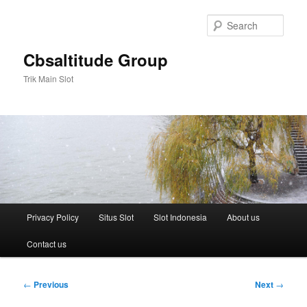
Skip
to
Sear
primary
content
Cbsaltitude Group
Trik Main Slot
Main
Privacy Policy
Situs Slot
Slot Indonesia
About us
menu
Contact us
Post
←
Previous
Next
→
navigation