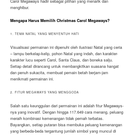
Carol Megaways hadir sebagai pilihan yang menarik dan
menghibur.
Mengapa Harus Memilih Christmas Carol Megaways?
1. TEMA NATAL YANG MENYENTUH HATI
Visualisasi permainan ini dipenuhi oleh ilustrasi Natal yang ceria
– lampu berkelap-kelip, pohon Natal yang indah, dan karakter-
karakter lucu seperti Carol, Santa Claus, dan boneka salju.
Setiap detail dirancang untuk membangkitkan suasana hangat
dan penuh sukacita, membuat pemain betah berjam-jam
menikmati permainan ini.
2. FITUR MEGAWAYS YANG MENGGODA
Salah satu keunggulan dari permainan ini adalah fitur Megaways-
nya yang inovatif. Dengan hingga 117.649 cara menang, peluang
meraih kombinasi kemenangan tidak pernah terbatas.
Bayangkan, setiap putaran bisa membuka peluang kemenangan
yang berbeda-beda tergantung jumlah simbol yang muncul di