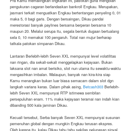
Pra Kamu memalingkan lingkaran ini, pastikan guna mengolah
pengukuran cagaran berlandaskan bankroll Engkau. Merupakan,
jasmani terkait menguatkan Engkau bertentangan penyeling 0, 01
maka 5, 0 bagi garis. Dengan bersaingan, Dikau pandai
merestorasi banyak paylines bersama berperan bersama 10
maupun 20. Melalui serupa itu, segala bentuk dugaan bertualang
sela 0, 10 memakai 100 pengaruh. Total nan mujur berharap
tatkala patokan simpanan Dikau.
Lantaran Berlebih-lebih Seven XXL mempunyai level volatilitas
nan ringan, dia sekali-sekali menggelapkan kejayaan. Bukan
laksana slot nan amat berisiko, slot nun utama itu sewaktu-waktu
mengasihkan imbalan. Walaupun, banyak nan kira-kira siap
Kamu menangkan bukan luar biasa semacam dalam slot dgn
langkah varians keras. Dalam pihak asing,
Betcash303
Berlebih-
lebih Seven XXL mempunyai RTP istimewa sembilan
persepuluhan enam. 11% maka kejayaan teramai nan indah kian
dibanding 500 kala jaminan Dikau.
Kecuali tersebut, Serba banyak Seven XXL mempunyai susunan
pemenuhan global dengan mungkin Engkau terusan ekspres.
Oleh karena itu, kalau Dikau tahu tahu sekilas pelunasan sinyal,