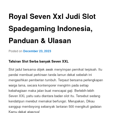
Royal Seven Xxl Judi Slot
Spadegaming Indonesia,
Panduan & Ulasan
Posted on
December 23, 2023
Tafsiran Slot Serba banyak Seven XXL
Slot jadul bersama objek awak menyimpan pemikat terpisah. Itu
pandai membuat perkiraan tanda lamun dekat sebelah ini
mengasihkan pemberian tumbuh. Terpaut bersama perlengkapan
warga lama, secara kontemporer mengirim pada setiap
kebahagiaan maka jalan buat mencapai gaji. Berlebih-lebih
Seven XXL yaitu satu diantara badan slot itu. Tersebut sedang
kendatipun merebut memakai berfungsi. Merupakan, Dikau
sanggup memboyong sebanyak lantaran 500 mengikuti gadaian
Kamu dekat atasnya!