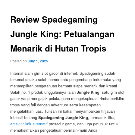
Review Spadegaming
Jungle King: Petualangan
Menarik di Hutan Tropis
Posted on
July 1, 2025
Internal alam gim slot gacor di internet, Spadegaming sudah
terkenal selaku salah nomor satu pengembang terkemuka yang
menampilkan pengetahuan bermain siapa menarik dan kreatif.
Salah no. 1 produk unggulannya ialah
Jungle King
, satu gim slot
gacor yang mengajak pelaku guna mengeksplorasi rimba beriklim
tropis yang full dengan adventure serta kesempatan
mengalahkan luas. Tulisan ini bakal menyampaikan tinjauan
intensif tentang
Spadegaming Jungle King
, termasuk fitur,
artis777 link alternatif
prosedur game, dan juga petunjuk untuk
memaksimalkan pengetahuan bermain-main Anda.