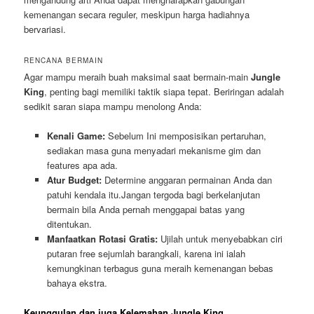
kemenangan secara reguler, meskipun harga hadiahnya
bervariasi.
RENCANA BERMAIN
Agar mampu meraih buah maksimal saat bermain-main
Jungle
King
, penting bagi memiliki taktik siapa tepat. Beriringan adalah
sedikit saran siapa mampu menolong Anda:
Kenali Game:
Sebelum Ini memposisikan pertaruhan,
sediakan masa guna menyadari mekanisme gim dan
features apa ada.
Atur Budget:
Determine anggaran permainan Anda dan
patuhi kendala itu.Jangan tergoda bagi berkelanjutan
bermain bila Anda pernah menggapai batas yang
ditentukan.
Manfaatkan Rotasi Gratis:
Ujilah untuk menyebabkan ciri
putaran free sejumlah barangkali, karena ini ialah
kemungkinan terbagus guna meraih kemenangan bebas
bahaya ekstra.
Keunggulan dan juga Kelemahan Jungle King