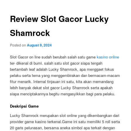
Review Slot Gacor Lucky
Shamrock
Posted on
August 9, 2024
Slot Gacor on line sudah berubah salah satu game
kasino online
ter- dikenal di bumi. salah satu slot gacor siapa tengah
bertambah leaf adalah Lucky Shamrock, apa menggaet fokus
pelaku serta tema yang menggembirakan dan bermacam-macam
fitur menarik. Internal tinjauan ini satu, kita akan memandang
lebih banyak dekat slot gacor Lucky Shamrock serta apakah
siapa menciptakannya begitu mengasyikkan bagi para pelaku.
Deskripsi Game
Lucky Shamrock merupakan slot online yang dikembangkan dari
provider game kasino terkenal.Game ini satu memiliki 5 roll serta
20 garis pelunasan, bersama aneka simbol apa terkait dengan