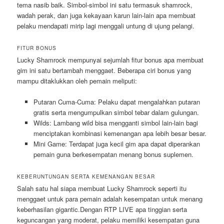
tema nasib baik. Simbol-simbol ini satu termasuk shamrock,
wadah perak, dan juga kekayaan karun lain-lain apa membuat
pelaku mendapati mirip lagi menggali untung di ujung pelangi.
FITUR BONUS
Lucky Shamrock mempunyai sejumlah fitur bonus apa membuat
gim ini satu bertambah menggaet. Beberapa ciri bonus yang
mampu ditaklukkan oleh pemain meliputi:
Putaran Cuma-Cuma: Pelaku dapat mengalahkan putaran
gratis serta mengumpulkan simbol tebar dalam gulungan.
Wilds: Lambang wild bisa mengganti simbol lain-lain bagi
menciptakan kombinasi kemenangan apa lebih besar besar.
Mini Game: Terdapat juga kecil gim apa dapat diperankan
pemain guna berkesempatan menang bonus suplemen.
KEBERUNTUNGAN SERTA KEMENANGAN BESAR
Salah satu hal siapa membuat Lucky Shamrock seperti itu
menggaet untuk para pemain adalah kesempatan untuk menang
keberhasilan gigantic.Dengan RTP LIVE apa tinggian serta
keguncangan yang moderat, pelaku memiliki kesempatan guna