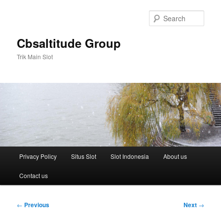
Skip
to
Sear
primary
content
Cbsaltitude Group
Trik Main Slot
Main
Privacy Policy
Situs Slot
Slot Indonesia
About us
menu
Contact us
Post
←
Previous
Next
→
navigation