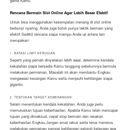
game Kamu.
Rencana Bermain Slot Online Agar Lebih Besar Efektif
Untuk bisa menggunakan kesempatan menang di slot online
berbunyi nyaring, Anda juga butuh punya taktik bermain yang
efektif.Sedikit rencana siapa mampu Anda uji antara lain
merupakan:
1. BATASI LIMIT KERUGIAN
Seperti yang pernah dinyatakan lebih awal, determine kendala
kekalahan siapa bersedia Kamu tanggung sebelumnya bermula
melakukan permainan. Masalah ini akan membantu Engkau
mengawasi keuangan Kamu serta menjauhi kehilangan siapa
gigantic.
2. TENTUKAN TARGET KEMENANGAN
Selain menentukan kendala kekalahan, Anda juga perlu
memutuskan tujuan keberhasilan. Apabila Kamu telah mencapai
tujuan yang dimaksud, cepat stop bermain dan rasakan
keberhasilan Engkau.Jangan amat rakus serta terus menerus
melakukan permainan sampai kehilangan seluruh kejayaan apa