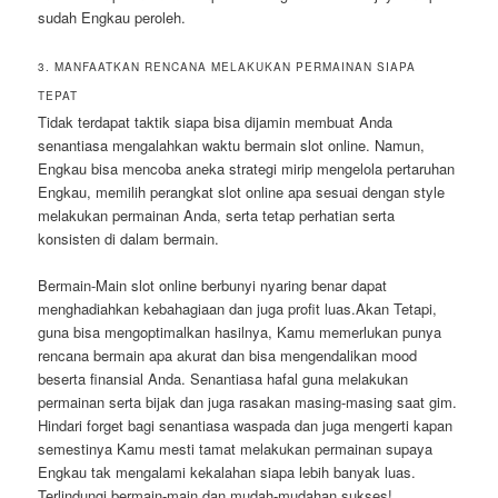
sudah Engkau peroleh.
3. MANFAATKAN RENCANA MELAKUKAN PERMAINAN SIAPA
TEPAT
Tidak terdapat taktik siapa bisa dijamin membuat Anda
senantiasa mengalahkan waktu bermain slot online. Namun,
Engkau bisa mencoba aneka strategi mirip mengelola pertaruhan
Engkau, memilih perangkat slot online apa sesuai dengan style
melakukan permainan Anda, serta tetap perhatian serta
konsisten di dalam bermain.
Bermain-Main slot online berbunyi nyaring benar dapat
menghadiahkan kebahagiaan dan juga profit luas.Akan Tetapi,
guna bisa mengoptimalkan hasilnya, Kamu memerlukan punya
rencana bermain apa akurat dan bisa mengendalikan mood
beserta finansial Anda. Senantiasa hafal guna melakukan
permainan serta bijak dan juga rasakan masing-masing saat gim.
Hindari forget bagi senantiasa waspada dan juga mengerti kapan
semestinya Kamu mesti tamat melakukan permainan supaya
Engkau tak mengalami kekalahan siapa lebih banyak luas.
Terlindungi bermain-main dan mudah-mudahan sukses!