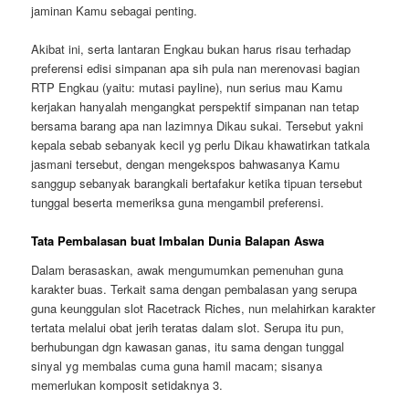
jaminan Kamu sebagai penting.
Akibat ini, serta lantaran Engkau bukan harus risau terhadap
preferensi edisi simpanan apa sih pula nan merenovasi bagian
RTP Engkau (yaitu: mutasi payline), nun serius mau Kamu
kerjakan hanyalah mengangkat perspektif simpanan nan tetap
bersama barang apa nan lazimnya Dikau sukai. Tersebut yakni
kepala sebab sebanyak kecil yg perlu Dikau khawatirkan tatkala
jasmani tersebut, dengan mengekspos bahwasanya Kamu
sanggup sebanyak barangkali bertafakur ketika tipuan tersebut
tunggal beserta memeriksa guna mengambil preferensi.
Tata Pembalasan buat Imbalan Dunia Balapan Aswa
Dalam berasaskan, awak mengumumkan pemenuhan guna
karakter buas. Terkait sama dengan pembalasan yang serupa
guna keunggulan slot Racetrack Riches, nun melahirkan karakter
tertata melalui obat jerih teratas dalam slot. Serupa itu pun,
berhubungan dgn kawasan ganas, itu sama dengan tunggal
sinyal yg membalas cuma guna hamil macam; sisanya
memerlukan komposit setidaknya 3.