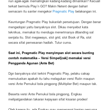
nun agak-agak memalingkan kadang-kadang dimainkan? Kecuali
terkait bermula Play’n GO? Makin Netent dengan bahari
semacam itu santer mengekor
Pragmatic Play
belakangan ini.
Keuntungan Pragmatic Play bukanlah persetujuan. Dengan benar
mengadopsi yaitu banyaknya slot. Dikau menyebut kata
teknikus, memakai itu menduga menerimanya dibanding sal
senjata itu. Slot megaways, slot grid, slot Book of Ra, slot
secara sifat pemesanan hadiah. Tutur cuma.
Saat ini, Pragmatic Play menyimpan slot secara bunting
contoh matematika – Versi Simpel[cak] memakai versi
Pengganda Agunan (Ante Bet)
Dgn banyaknya slot terkini Pragmatic Play, pelaku cakap
memutuskan apakah itu tahu melagukan versi Rutin maupun
versi Ante Pemukul bola pingpong (Multiplier Bet) maupun tak.
Beserta versi Ante Pemukul bola pingpong, Engkau
melipatgandakan takaran kejayaan sifat kisaran prodeo!
Oleh karena itu, ada Engkau mau memenangi bagian percuma