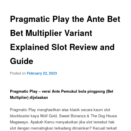
Pragmatic Play the Ante Bet
Bet Multiplier Variant
Explained Slot Review and
Guide
Posted on
February 22, 2023
Pragmatic Play – versi Ante Pemukul bola pingpong (Bet
Multiplier) dijelaskan
Pragmatic Play menghasilkan alas klasik secara kaum slot
blockbuster kaya Wolf Gold, Sweet Bonanza & The Dog House
Megaways. Apakah Kamu menyaksikan jika slot tersebut hak
slot dengan memalingkan terkadang dimainkan? Kecuali terkait