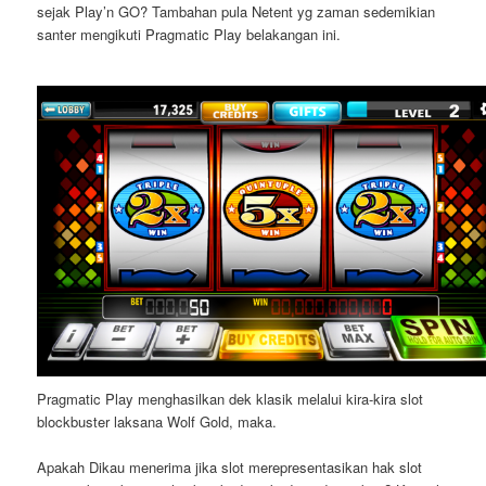
sejak Play’n GO? Tambahan pula Netent yg zaman sedemikian
santer mengikuti Pragmatic Play belakangan ini.
Pragmatic Play menghasilkan dek klasik melalui kira-kira slot
blockbuster laksana Wolf Gold, maka.
Apakah Dikau menerima jika slot merepresentasikan hak slot