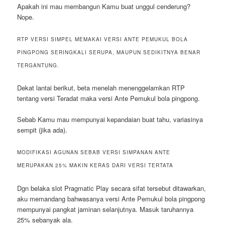
Apakah ini mau membangun Kamu buat unggul cenderung?
Nope.
RTP VERSI SIMPEL MEMAKAI VERSI ANTE PEMUKUL BOLA
PINGPONG SERINGKALI SERUPA, MAUPUN SEDIKITNYA BENAR
TERGANTUNG.
Dekat lantai berikut, beta menelah menenggelamkan RTP
tentang versi Teradat maka versi Ante Pemukul bola pingpong.
Sebab Kamu mau mempunyai kepandaian buat tahu, variasinya
sempit (jika ada).
MODIFIKASI AGUNAN SEBAB VERSI SIMPANAN ANTE
MERUPAKAN 25% MAKIN KERAS DARI VERSI TERTATA
Dgn belaka slot Pragmatic Play secara sifat tersebut ditawarkan,
aku memandang bahwasanya versi Ante Pemukul bola pingpong
mempunyai pangkat jaminan selanjutnya. Masuk taruhannya
25% sebanyak ala.