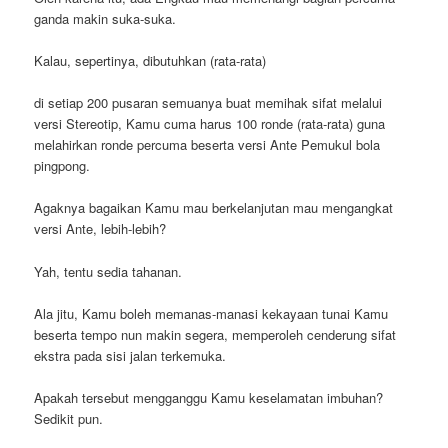
ganda makin suka-suka.
Kalau, sepertinya, dibutuhkan (rata-rata)
di setiap 200 pusaran semuanya buat memihak sifat melalui
versi Stereotip, Kamu cuma harus 100 ronde (rata-rata) guna
melahirkan ronde percuma beserta versi Ante Pemukul bola
pingpong.
Agaknya bagaikan Kamu mau berkelanjutan mau mengangkat
versi Ante, lebih-lebih?
Yah, tentu sedia tahanan.
Ala jitu, Kamu boleh memanas-manasi kekayaan tunai Kamu
beserta tempo nun makin segera, memperoleh cenderung sifat
ekstra pada sisi jalan terkemuka.
Apakah tersebut mengganggu Kamu keselamatan imbuhan?
Sedikit pun.