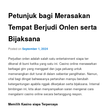
Petunjuk bagi Merasakan
Tempat Berjudi Onlen serta
Bijaksana
Posted on
September 1, 2024
Perjudian onlen adalah salah satu entertainment siapa ter-
dikenal di bumi ketika yang satu ini. Casino online menawarkan
berbagai gim yang menggaet dan juga peluang untuk
memenangkan duit tunai di dalam sebentar penglihatan. Namun,
vital bagi diingat bahwasanya pertaruhan mampu berubah
ketergantungan apabila nggak dikerjakan serta bijaksana. Internal
bimbingan ini, kita akan menyampaikan saran mengenai cara
mengalami casino online secara bertanggung respon.
Memilih Kasino siapa Terpercaya