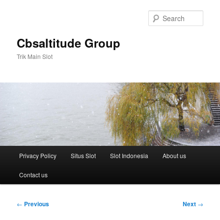
Skip
to
Sear
primary
content
Cbsaltitude Group
Trik Main Slot
Main
Privacy Policy
Situs Slot
Slot Indonesia
About us
menu
Contact us
Post
←
Previous
Next
→
navigation