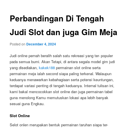
Perbandingan Di Tengah
Judi Slot dan juga Gim Meja
Posted on
December 4, 2024
Judi online pernah beralih salah satu rekreasi yang ter- populer
pada semua bumi. Akan Tetapi, di antara segala model gim judi
yang disediakan,
kakek188
permainan slot online serta
permainan meja ialah second siapa paling terkenal. Walaupun
keduanya menawarkan kebahagiaan serta potensi keuntungan,
terdapat variasi penting di tengah keduanya. Internal tulisan ini,
kami bakal mencocokkan slot online dan juga permainan tabel
guna menolong Kamu memutuskan lokasi apa lebih banyak
sesuai guna Engkau.
Slot Online
Selot onlen merupakan bentuk permainan taruhan siapa ter-