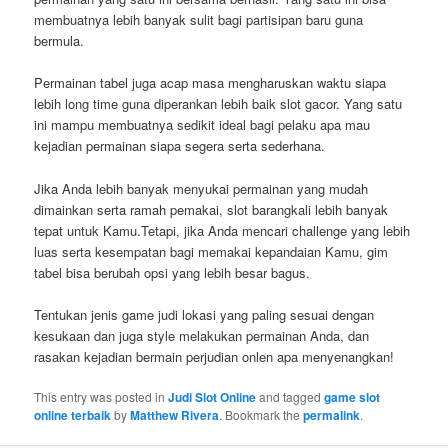
membuatnya lebih banyak sulit bagi partisipan baru guna
bermula.
Permainan tabel juga acap masa mengharuskan waktu siapa
lebih long time guna diperankan lebih baik slot gacor. Yang satu
ini mampu membuatnya sedikit ideal bagi pelaku apa mau
kejadian permainan siapa segera serta sederhana.
Jika Anda lebih banyak menyukai permainan yang mudah
dimainkan serta ramah pemakai, slot barangkali lebih banyak
tepat untuk Kamu.Tetapi, jika Anda mencari challenge yang lebih
luas serta kesempatan bagi memakai kepandaian Kamu, gim
tabel bisa berubah opsi yang lebih besar bagus.
Tentukan jenis game judi lokasi yang paling sesuai dengan
kesukaan dan juga style melakukan permainan Anda, dan
rasakan kejadian bermain perjudian onlen apa menyenangkan!
This entry was posted in
Judi Slot Online
and tagged
game slot
online terbaik
by
Matthew Rivera
. Bookmark the
permalink
.