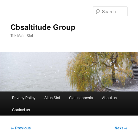
Skip
to
Sear
primary
content
Cbsaltitude Group
Trik Main Slot
Main
Privacy Policy
Situs Slot
Slot Indonesia
About us
menu
Contact us
Post
←
Previous
Next
→
navigation