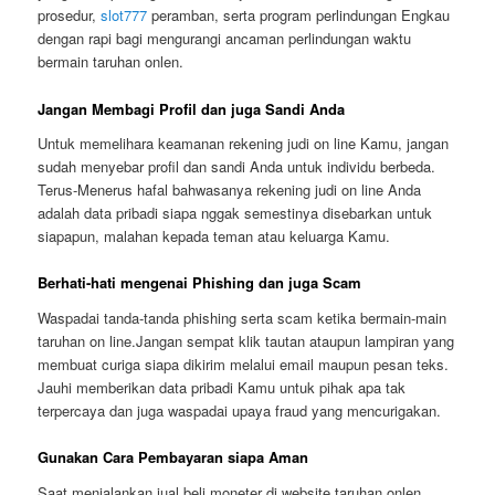
prosedur,
slot777
peramban, serta program perlindungan Engkau
dengan rapi bagi mengurangi ancaman perlindungan waktu
bermain taruhan onlen.
Jangan Membagi Profil dan juga Sandi Anda
Untuk memelihara keamanan rekening judi on line Kamu, jangan
sudah menyebar profil dan sandi Anda untuk individu berbeda.
Terus-Menerus hafal bahwasanya rekening judi on line Anda
adalah data pribadi siapa nggak semestinya disebarkan untuk
siapapun, malahan kepada teman atau keluarga Kamu.
Berhati-hati mengenai Phishing dan juga Scam
Waspadai tanda-tanda phishing serta scam ketika bermain-main
taruhan on line.Jangan sempat klik tautan ataupun lampiran yang
membuat curiga siapa dikirim melalui email maupun pesan teks.
Jauhi memberikan data pribadi Kamu untuk pihak apa tak
terpercaya dan juga waspadai upaya fraud yang mencurigakan.
Gunakan Cara Pembayaran siapa Aman
Saat menjalankan jual beli moneter di website taruhan onlen,