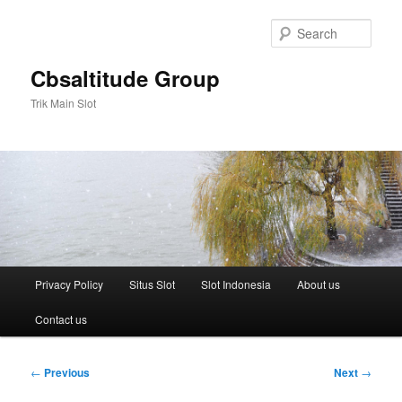
Skip
to
Sear
primary
content
Cbsaltitude Group
Trik Main Slot
Main
Privacy Policy
Situs Slot
Slot Indonesia
About us
menu
Contact us
Post
←
Previous
Next
→
navigation