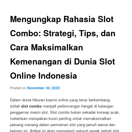
Mengungkap Rahasia Slot
Combo: Strategi, Tips, dan
Cara Maksimalkan
Kemenangan di Dunia Slot
Online Indonesia
Posted on
November 30, 2025
Dalam dunia hiburan kasino online yang terus berkembang,
istilah
slot combo
menjadi perbincangan hangat di kalangan
penggemar mesin slot. Slot combo bukan sekadar konsep acak,
melainkan merupakan kunci penting untuk memaksimalkan
peluang menang dalam permainan slot yang penuh warna dan
kejutan ini. Artikel ini akan menyelami seluruh aspek terkait slot