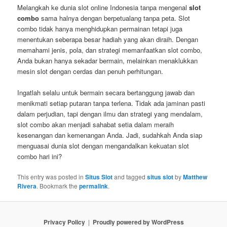
Melangkah ke dunia slot online Indonesia tanpa mengenal
slot
combo
sama halnya dengan berpetualang tanpa peta. Slot
combo tidak hanya menghidupkan permainan tetapi juga
menentukan seberapa besar hadiah yang akan diraih. Dengan
memahami jenis, pola, dan strategi memanfaatkan slot combo,
Anda bukan hanya sekadar bermain, melainkan menaklukkan
mesin slot dengan cerdas dan penuh perhitungan.
Ingatlah selalu untuk bermain secara bertanggung jawab dan
menikmati setiap putaran tanpa terlena. Tidak ada jaminan pasti
dalam perjudian, tapi dengan ilmu dan strategi yang mendalam,
slot combo akan menjadi sahabat setia dalam meraih
kesenangan dan kemenangan Anda. Jadi, sudahkah Anda siap
menguasai dunia slot dengan mengandalkan kekuatan slot
combo hari ini?
This entry was posted in
Situs Slot
and tagged
situs slot
by
Matthew
Rivera
. Bookmark the
permalink
.
Privacy Policy
Proudly powered by WordPress