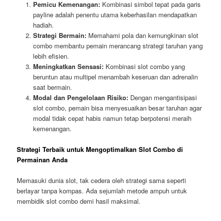
Pemicu Kemenangan:
Kombinasi simbol tepat pada garis
payline adalah penentu utama keberhasilan mendapatkan
hadiah.
Strategi Bermain:
Memahami pola dan kemungkinan slot
combo membantu pemain merancang strategi taruhan yang
lebih efisien.
Meningkatkan Sensasi:
Kombinasi slot combo yang
beruntun atau multipel menambah keseruan dan adrenalin
saat bermain.
Modal dan Pengelolaan Risiko:
Dengan mengantisipasi
slot combo, pemain bisa menyesuaikan besar taruhan agar
modal tidak cepat habis namun tetap berpotensi meraih
kemenangan.
Strategi Terbaik untuk Mengoptimalkan Slot Combo di
Permainan Anda
Memasuki dunia slot, tak cedera oleh strategi sama seperti
berlayar tanpa kompas. Ada sejumlah metode ampuh untuk
membidik slot combo demi hasil maksimal.