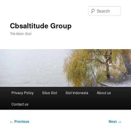
Skip
to
Sear
primary
content
Cbsaltitude Group
Trik Main Slot
Main
Privacy Policy
Situs Slot
Slot Indonesia
About us
menu
Contact us
Post
←
Previous
Next
→
navigation