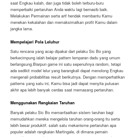
saat Engkau kalah, dan juga tidak boleh terburu-buru
memperbaiki pertaruhan Anda waktu lagi bernasib baik.
Melakukan Permainan serta arif hendak membantu Kamu
menekan kekalahan dan memaksimalkan profit Kamu dalam
jangka lama.
Mempelajari Pola Leluhur
Satu rencana yang acap dipakai dari pelaku Sic Bo yang
berkecimpung ialah belajar pattern lemparan dadu yang umum
berlangsung.Biarpun game ini satu sepenuhnya random, tetapi
ada sedikit model lelur yang barangkali dapat menolong Engkau
mengenali probabilitas result berikutnya. Dengan memperhatikan
patterns yang satu ini, Kamu bisa jadi dapat menyita putusan
akhir apa lebih banyak cerdas saat memasang pertaruhan.
Menggunakan Rangkaian Taruhan
Banyak pelaku Sic Bo memanfaatkan sistem taruhan bagi
memudahkan mereka mengelola taruhan orang-orang itu serta
lebih besar produktif. salah satu mekanisme pertaruhan apa
populer adalah rangkaian Martingale, di dimana pemain