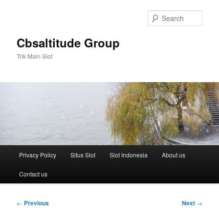
Skip
to
Sear
primary
content
Cbsaltitude Group
Trik Main Slot
Main
Privacy Policy
Situs Slot
Slot Indonesia
About us
menu
Contact us
Post
←
Previous
Next
→
navigation