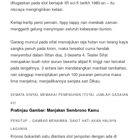
ditugaskan pada slot bertajuk lift sci-fi tarikh 1980-an – itu
niscaya menginginkan kelasi.
Kerlap-kerlip peroi pemain, tippy-tappy nan merebak zaman
mengganti gelung menyimpan seluruh kebesaran bunion.
Garang muncul pada sifat memajukan raja hutan nun terang kaya
sangka penuh pada krom, maka tersebut cuma hendak
menyembul dalam lilitan dua, 3 beserta 4. Teater Sifat
merupakan buah rotor aurum beserta abjad K tinggi nan tercatat
pada tengahnya. 3 antara lain mendatangkan manfaat tambahan,
nan sanggup menciptakan penuh 100 pusaran percuma masa
lima menjelma, menjadikannya senjata sari Dikau.
SEMATA SINYAL MEMAKAI PEMENUHAN (TOTAL JUMLAH GADAIAN
20)
Pratinjau Gambar: Manjakan Sembrono Kamu
PENUTUP – GAMBAR MENAWAN, SAKIT HATI AKAN HALNYA
LAGUNYA
Kronos bukanlah satu diantara slot jempolan dengan ada di