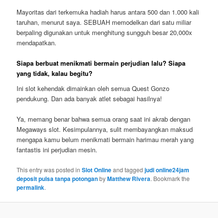
Mayoritas dari terkemuka hadiah harus antara 500 dan 1.000 kali
taruhan, menurut saya. SEBUAH memodelkan dari satu miliar
berpaling digunakan untuk menghitung sungguh besar 20,000x
mendapatkan.
Siapa berbuat menikmati bermain perjudian lalu? Siapa
yang tidak, kalau begitu?
Ini slot kehendak dimainkan oleh semua Quest Gonzo
pendukung. Dan ada banyak atlet sebagai hasilnya!
Ya, memang benar bahwa semua orang saat ini akrab dengan
Megaways slot. Kesimpulannya, sulit membayangkan maksud
mengapa kamu belum menikmati bermain harimau merah yang
fantastis ini perjudian mesin.
This entry was posted in
Slot Online
and tagged
judi online24jam
deposit pulsa tanpa potongan
by
Matthew Rivera
. Bookmark the
permalink
.