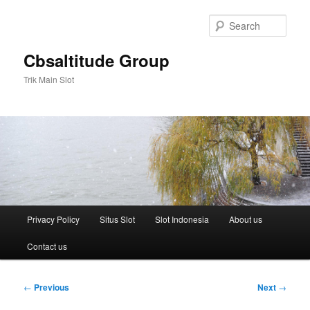
Skip
to
Sear
primary
content
Cbsaltitude Group
Trik Main Slot
Main
Privacy Policy
Situs Slot
Slot Indonesia
About us
menu
Contact us
Post
←
Previous
Next
→
navigation