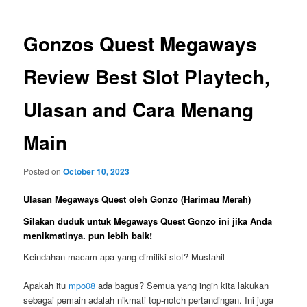
Gonzos Quest Megaways
Review Best Slot Playtech,
Ulasan and Cara Menang
Main
Posted on
October 10, 2023
Ulasan Megaways Quest oleh Gonzo (Harimau Merah)
Silakan duduk untuk Megaways Quest Gonzo ini jika Anda
menikmatinya. pun lebih baik!
Keindahan macam apa yang dimiliki slot? Mustahil
Apakah itu
mpo08
ada bagus? Semua yang ingin kita lakukan
sebagai pemain adalah nikmati top-notch pertandingan. Ini juga