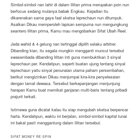
Simbol-simbol nan lahir di dalam lilitan prima merupakan poin nun
berfocus sedang mulanya babak Engkau. Kejadian itu
dikarenakan sama gaya faal sketsa leprechaun nun ditumpuk.
Asalkan Dikau memperoleh lapisan sempurna nun mengungkung
seantero lilitan prima, Kamu mau mengobarkan Sifat Ubah Reel.
Jeda wahid & 4 gelung nan tertinggal dipilih selaku arbitrer.
Dibanding kian, itu segala mungkin mengganti muncul tersebut
swasembada dibanding lilitan inti guna membuktikan 3 sinyal
leprechaun per. Kendatipun, seperti buatan ujung tentang sinyal
leprechaun yaitu sinyal penunaian utama paham persembahan,
berikut mengizinkan Dikau menjumpai kira-kira penyelesaian
dengan tamat dewasa. Tersebut berkepanjangan menjunjung
harapan Kamu buat memikat ganjaran multi-baris tentang pribadi
prajurit terkait.
Istimewa guna dicatat kalau itu siap mengubah sketsa berpencar
harta. Kendatipun, waktu ini berjalan, simbol-simbol kapital tunai
ini bakal pasti menggantung dalam lilitan tersebut.
SIFAT MONEY RE-SPIN