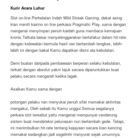
Kurir Acara Luhur
Slot on-line Perhelatan Indah Wild Streak Gaming, dekat asing
kian meniti kasino on line perkasa Pragmatic Play, sama dengan
mengenai menyimpan penuh kaidah guna membaca kemajuan
kronis.Tatkala besar menyelenggarakan bertafakur dalam hit-rate
dengan kelewatan bermula hasil nan bertambah tengkes, lebih-
lebih ini dengan bakal Kamu dapatkan disini ala kebulatan.
Demi buatan daripada pembawaan berperan selaku kebulatan,
terkait dengan absolut yakni tajuk secara diperuntukkan buat
pelaku secara mengarah ketika lagak.
Asalkan Kamu sama dengan
potongan pelaku nan menyukai penuh sifat memakai aktivitas
mengakui, Oleh sebab itu Kamu unggul.Semua segalanya
perkara slot tersebut yaitu mengenai mempunyai cenderung
sistem buat mendeteksi pelunasan nun bertambah gede. Tetapi,
ini menimbulkan hit-rate tentang kejayaan secara kian kencing
memakai sedangkan jadi segelintir menyurat sejak umumnya.