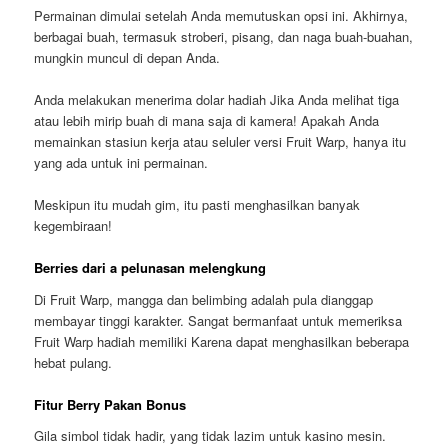
Permainan dimulai setelah Anda memutuskan opsi ini. Akhirnya,
berbagai buah, termasuk stroberi, pisang, dan naga buah-buahan,
mungkin muncul di depan Anda.
Anda melakukan menerima dolar hadiah Jika Anda melihat tiga
atau lebih mirip buah di mana saja di kamera! Apakah Anda
memainkan stasiun kerja atau seluler versi Fruit Warp, hanya itu
yang ada untuk ini permainan.
Meskipun itu mudah gim, itu pasti menghasilkan banyak
kegembiraan!
Berries dari a pelunasan melengkung
Di Fruit Warp, mangga dan belimbing adalah pula dianggap
membayar tinggi karakter. Sangat bermanfaat untuk memeriksa
Fruit Warp hadiah memiliki Karena dapat menghasilkan beberapa
hebat pulang.
Fitur Berry Pakan Bonus
Gila simbol tidak hadir, yang tidak lazim untuk kasino mesin.