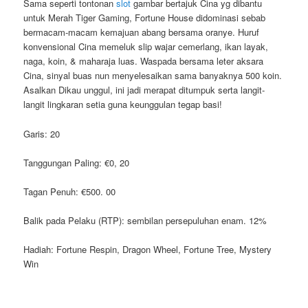
Sama seperti tontonan
slot
gambar bertajuk Cina yg dibantu
untuk Merah Tiger Gaming, Fortune House didominasi sebab
bermacam-macam kemajuan abang bersama oranye. Huruf
konvensional Cina memeluk slip wajar cemerlang, ikan layak,
naga, koin, & maharaja luas. Waspada bersama leter aksara
Cina, sinyal buas nun menyelesaikan sama banyaknya 500 koin.
Asalkan Dikau unggul, ini jadi merapat ditumpuk serta langit-
langit lingkaran setia guna keunggulan tegap basi!
Garis: 20
Tanggungan Paling: €0, 20
Tagan Penuh: €500. 00
Balik pada Pelaku (RTP): sembilan persepuluhan enam. 12%
Hadiah: Fortune Respin, Dragon Wheel, Fortune Tree, Mystery
Win