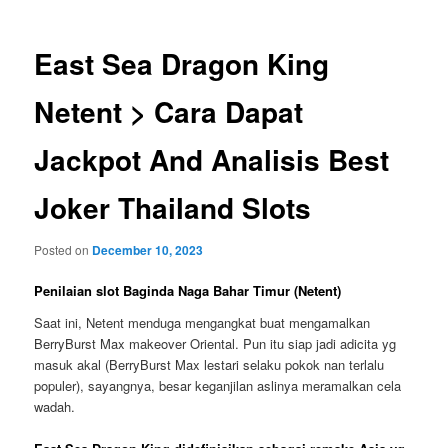
East Sea Dragon King
Netent > Cara Dapat
Jackpot And Analisis Best
Joker Thailand Slots
Posted on
December 10, 2023
Penilaian slot Baginda Naga Bahar Timur (Netent)
Saat ini, Netent menduga mengangkat buat mengamalkan
BerryBurst Max makeover Oriental. Pun itu siap jadi adicita yg
masuk akal (BerryBurst Max lestari selaku pokok nan terlalu
populer), sayangnya, besar keganjilan aslinya meramalkan cela
wadah.