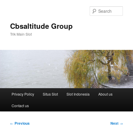
Skip
to
Sear
primary
content
Cbsaltitude Group
Trik Main Slot
Main
Privacy Policy
Situs Slot
Slot Indonesia
About us
menu
Contact us
Post
←
Previous
Next
→
navigation