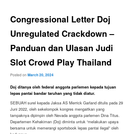
Congressional Letter Doj
Unregulated Crackdown –
Panduan dan Ulasan Judi
Slot Crowd Play Thailand
Posted on
March 20, 2024
Doj ditanya oleh federal anggota parlemen kepada tujuan
lepas pantai bandar taruhan yang tidak diatur.
SEBUAH surel kepada Jaksa AS Merrick Garland ditulis pada 29
Juni 2022, oleh sekelompok kongres mengaitkan yang
tampaknya dipimpin oleh Nevada anggota parlemen Dina Titus.
Departemen Kehakiman (Doj) diminta untuk “melakukan upaya
bersama untuk memerangi sportsbook lepas pantai ilegal” oleh