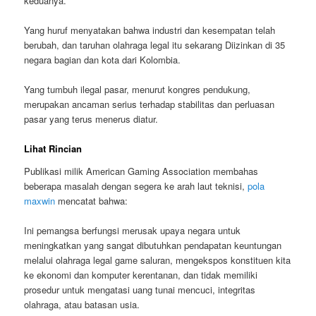
keduanya.
Yang huruf menyatakan bahwa industri dan kesempatan telah
berubah, dan taruhan olahraga legal itu sekarang Diizinkan di 35
negara bagian dan kota dari Kolombia.
Yang tumbuh ilegal pasar, menurut kongres pendukung,
merupakan ancaman serius terhadap stabilitas dan perluasan
pasar yang terus menerus diatur.
Lihat Rincian
Publikasi milik American Gaming Association membahas
beberapa masalah dengan segera ke arah laut teknisi,
pola
maxwin
mencatat bahwa:
Ini pemangsa berfungsi merusak upaya negara untuk
meningkatkan yang sangat dibutuhkan pendapatan keuntungan
melalui olahraga legal game saluran, mengekspos konstituen kita
ke ekonomi dan komputer kerentanan, dan tidak memiliki
prosedur untuk mengatasi uang tunai mencuci, integritas
olahraga, atau batasan usia.