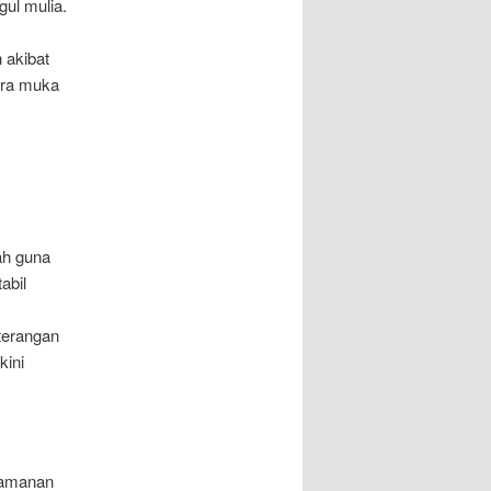
ul mulia.
 akibat
ara muka
ah guna
abil
terangan
kini
nyamanan