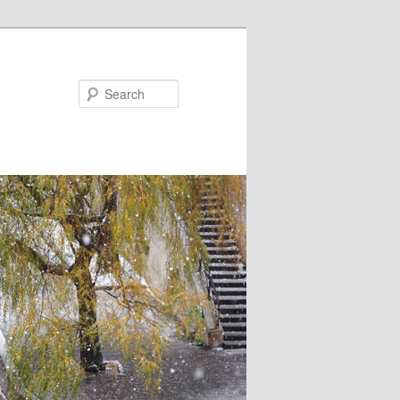
Search