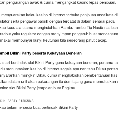
an pengurangan awak & cuma mengangkat kasino lepas penipuan.
 menyuarakan kalau kasino di internet terbuka penipuan andaikata d
ulator serta pengawal pabrik dengan tercatat di dalam senarai pada
kau kudu ala utama mengindahkan Rambu-rambu Tip Nasib-nasiban 
tersebut yaitu regulator dengan menyimpan pengaruh buat mencantu
makai mempunyai bunyi keutuhan bila seseorang patut cakap.
mpil Bikini Party beserta Kekayaan Beneran
start bertindak slot Bikini Party guna kekayaan beneran, pertama-t
lu menuntaskan kasino di internet segala apa nan tahu Dikau pertar
nyarankan mungkin Dikau cuma menghabiskan pemberitahuan kasi
lkan dalam unit akan pekarangan itu demi ajang guna memutuskan 
asino slot Bikini Party jempolan buat Engkau.
IKINI PARTY PERCUMA
kau belum tersedia buat bertindak Bikini Party