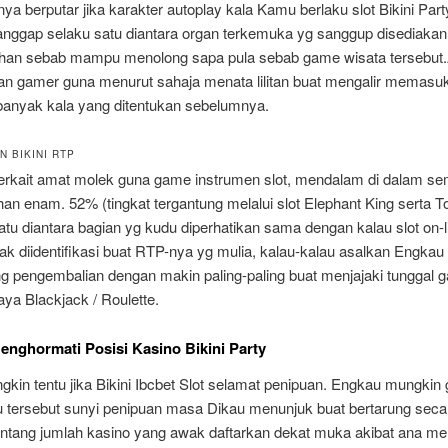
ya berputar jika karakter autoplay kala Kamu berlaku slot Bikini Part
ianggap selaku satu diantara organ terkemuka yg sanggup disediakan
an sebab mampu menolong sapa pula sebab game wisata tersebut.
n gamer guna menurut sahaja menata lilitan buat mengalir memasu
 banyak kala yang ditentukan sebelumnya.
 BIKINI RTP
terkait amat molek guna game instrumen slot, mendalam di dalam se
an enam. 52% (tingkat tergantung melalui slot Elephant King serta 
atu diantara bagian yg kudu diperhatikan sama dengan kalau slot on-l
ak diidentifikasi buat RTP-nya yg mulia, kalau-kalau asalkan Engkau
 pengembalian dengan makin paling-paling buat menjajaki tunggal 
ya Blackjack / Roulette.
nghormati Posisi Kasino Bikini Party
kin tentu jika Bikini Ibcbet Slot selamat penipuan. Engkau mungkin
au tersebut sunyi penipuan masa Dikau menunjuk buat bertarung seca
tentang jumlah kasino yang awak daftarkan dekat muka akibat ana m