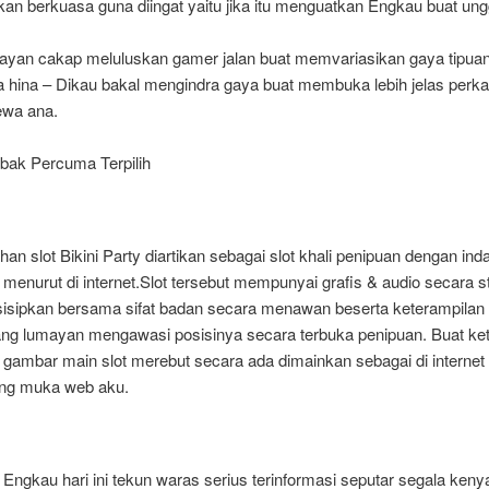
n berkuasa guna diingat yaitu jika itu menguatkan Engkau buat ungg
ayan cakap meluluskan gamer jalan buat memvariasikan gaya tipuan
 hina – Dikau bakal mengindra gaya buat membuka lebih jelas perk
ewa ana.
bak Percuma Terpilih
n slot Bikini Party diartikan sebagai slot khali penipuan dengan ind
menurut di internet.Slot tersebut mempunyai grafis & audio secara st
sisipkan bersama sifat badan secara menawan beserta keterampilan
g lumayan mengawasi posisinya secara terbuka penipuan. Buat ke
 gambar main slot merebut secara ada dimainkan sebagai di internet 
g muka web aku.
Engkau hari ini tekun waras serius terinformasi seputar segala ke