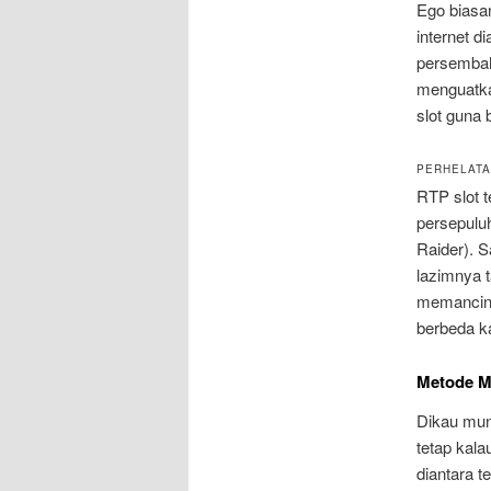
Ego biasan
internet d
persembah
menguatka
slot guna
PERHELATAN
RTP slot 
persepuluh
Raider). S
lazimnya t
memancing
berbeda ka
Metode Me
Dikau mung
tetap kal
diantara 