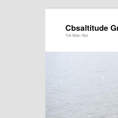
Skip
to
primary
Cbsaltitude G
content
Trik Main Slot