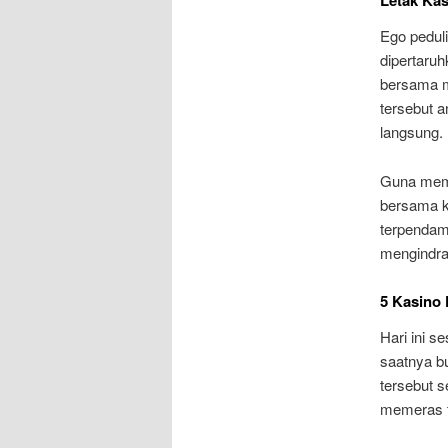
Letak Kas
Ego pedul
dipertaru
bersama me
tersebut 
langsung.
Guna memb
bersama k
terpendam 
mengindra 
5 Kasino 
Hari ini s
saatnya bu
tersebut s
memeras t