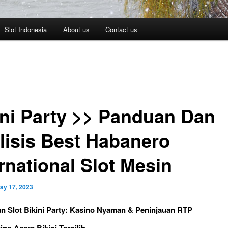
Slot Indonesia
About us
Contact us
ini Party >> Panduan Dan
lisis Best Habanero
rnational Slot Mesin
ay 17, 2023
 Slot Bikini Party: Kasino Nyaman & Peninjauan RTP