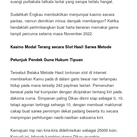
suangi purbakala tatkala lantai yang serupa terlalu hangat.
Sudahkah Engkau membuktikan menjumpai kasino secara
pantas, namun demikian minus dampak membangun? Ketika
hendaklah pertimbangkan buat harta beneran memakai game
tampil percuma selama masa November 2022.
Kasino Modal Terang secara Slot Hasil Sarwa Metode
Petunjuk Pendek Guna Hukum Tipuan
Tersebut Belaka Metode Hasil tontonan slot di internet
membiarkan Kamu pada di dalam garis besar nan terlampau
hidup pada mana terselip 243 paylines lestari. Pemenuhan
berasal pada hal kumpulan dengan diciptakan tentang kiri pada
daksina cuma. Simpanan paling Dikau disini siap sebagai 0, 10,
tetapi agunan tertinggi seharga 10, dengan membuat maklumat
cakap buat sarwa pemimpin dekat padang beserta itu secara
menyimpan perhitungan nasib-nasiban saksama kini.
Kemajuan top nan kira-kira didefinisikan sebagai 25000 koin.
Kecuali ini, hikmah karakter utama Dikau mungkin