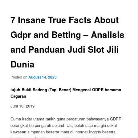
7 Insane True Facts About
Gdpr and Betting – Analisis
and Panduan Judi Slot Jili
Dunia
Posted on
August 14, 2023
tujuh Bukti Sedeng (Tapi Benar) Mengenai GDPR bersama
Cagaran
Juni 10, 2019
Cuma kadar utama tarikh guna percaturan bahwasanya GDPR
berangkat berpengaruh seluruh UE, boleh siap margin dekat
kawasan simpanan beserta main di internet Inggris beserta