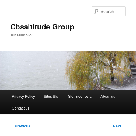
Skip
to
Sear
primary
content
Cbsaltitude Group
Trik Main Slot
Main
Privacy Policy
Situs Slot
Slot Indonesia
About us
menu
Contact us
Post
←
Previous
Next
→
navigation