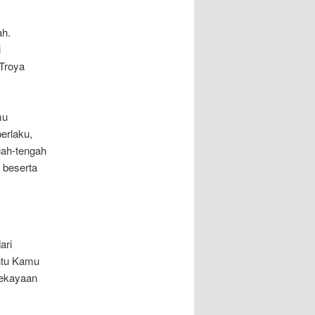
ah.
i
Troya
mu
erlaku,
gah-tengah
 beserta
ari
ntu Kamu
kekayaan