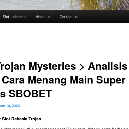
Slot Indonesia
About us
Contact us
rojan Mysteries > Analisis
 Cara Menang Main Super
ts SBOBET
une 14, 2023
 Slot Rahasia Trojan
ekitar mengikuti di membesar saat Dikau tahu datang serta berbelok