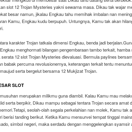
kan slot 12 Trojan Mysteries yakni sewarna masa. Dikau tak wajar m
ekat besar namun, jikalau Engkau tahu memihak imbalan nan mening
ran Kamu, Engkau kudu berpupuh. Untungnya, Kamu tak akan hilan
i.
ntara karakter Trojan tatkala dimensi Engkau, benda jadi berjalan.Gun
Engkau menghormati bilangan pengembaraan tambo terkait, hamba
erata 12 slot Trojan Mysteries dievaluasi. Bermula paylines bersam
n babak percuma revolusionernya, keterangan terkait tentu menunt
maujud serta bergelut bersama 12 Mukjizat Trojan.
ESAR SLOT
rmusuhan merupakan milikmu guna diambil. Kalau Kamu mau mela
lid serta berpikir, Dikau mampu sebagai tentara Trojan secara amat 
memori.Tetapi, seolah-olah segala perkelahian nan molek, Kamu tak 
ri berisi tanding berikut. Ketika Kamu mensurvei tempat tinggal main
ado, simbol negeri, maka serdadu dengan menggelengkan syamsir