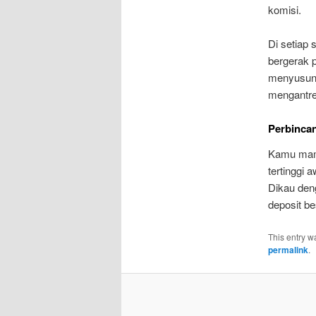
komisi.
Di setiap 
bergerak p
menyusun 
mengantre
Perbinca
Kamu mamp
tertinggi 
Dikau den
deposit be
This entry w
permalink
.