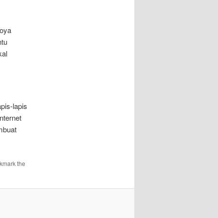
roya
ntu
kal
pis-lapis
nternet
mbuat
kmark the