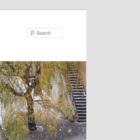
Search