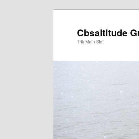
Skip
to
primary
Cbsaltitude G
content
Trik Main Slot