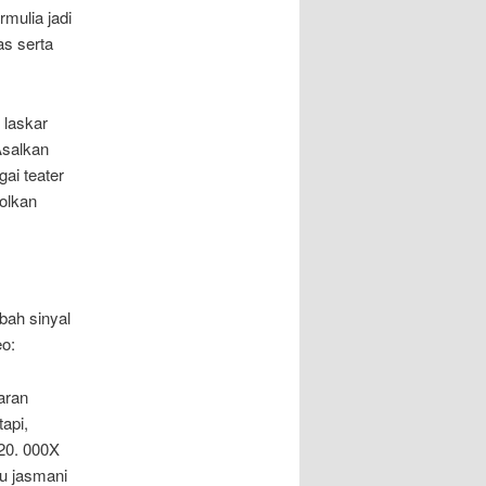
mulia jadi
as serta
 laskar
Asalkan
gai teater
olkan
bah sinyal
o:
aran
api,
 20. 000X
tu jasmani